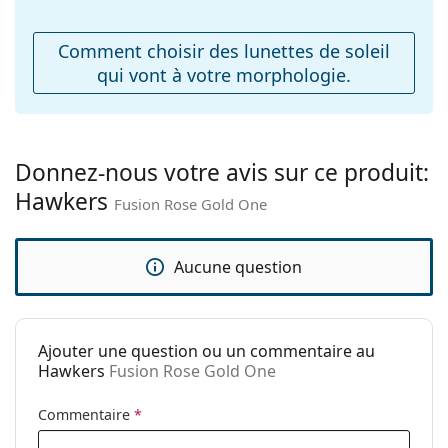
Plaquettes de nez
Non
ajustables:
Comment choisir des lunettes de soleil
Accessoires
qui vont à votre morphologie.
Étui:
Non
Tissu de
Non
nettoyage:
Donnez-nous votre avis sur ce produit:
Autres
Hawkers
Fusion Rose Gold One
Sexe:
Unisex
Catégorie:
Lunettes de soleil
Aucune question
Marque:
Hawkers
Utilisation:
Mode
Code:
Fusion Rose Gold One
Ajouter une question ou un commentaire au
Hawkers
Fusion Rose Gold One
Commentaire
*