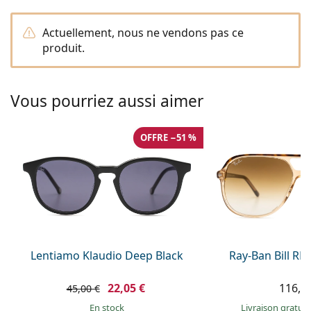
Persol
Actuellement, nous ne vendons pas ce
Prada
produit.
Toutes les marques
Vous pourriez aussi aimer
OFFRE −51 %
Lentiamo Klaudio Deep Black
Ray-Ban Bill R
22,05 €
116,9
45,00 €
en stock
Livraison gratui