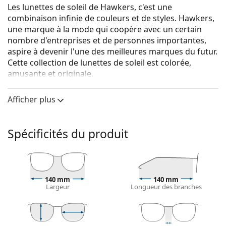
Les lunettes de soleil de Hawkers, c'est une
combinaison infinie de couleurs et de styles. Hawkers,
une marque à la mode qui coopère avec un certain
nombre d'entreprises et de personnes importantes,
aspire à devenir l'une des meilleures marques du futur.
Cette collection de lunettes de soleil est colorée,
amusante et originale.
Hawkers Fusion Rose Gold One
sont des lunettes de
Afficher plus
soleil unisexes.
Voyez à quoi vous ressemblez avec ces lunettes de
soleil grâce à la fonction d'essayage virtuel de
Spécificités du produit
Lentiamo.
Monture de lunettes de soleil
La couleur noire de la monture s'accorde
140 mm
140 mm
parfaitement avec tous les types de teint et des
Largeur
Longueur des branches
cheveux blonds clairs, châtains clairs ou noirs.
Lunettes de soleil à montures carrées
sont un choix
idéal pour les personnes ayant une forme de visage