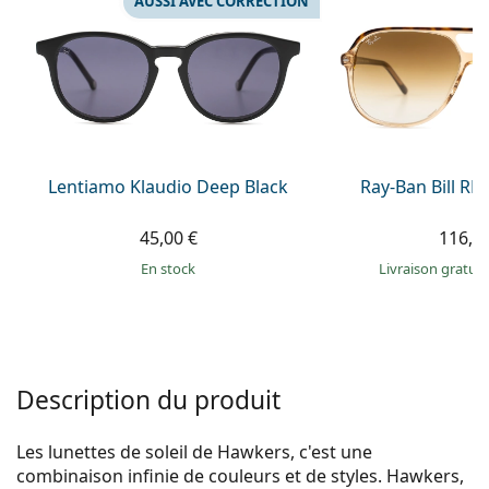
AUSSI AVEC CORRECTION
Persol
Prada
Toutes les marques
Lentiamo Klaudio Deep Black
Ray-Ban Bill R
45,00 €
116,9
en stock
Livraison gratui
Description du produit
Les lunettes de soleil de Hawkers, c'est une
combinaison infinie de couleurs et de styles. Hawkers,