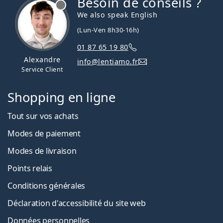
Besoin de conseils ?
hors ligne
We also speak English
(Lun-Ven 8h30-16h)
01 87 65 19 80
Alexandre
info@lentiamo.fr
Service Client
Shopping en ligne
Tout sur vos achats
Modes de paiement
Modes de livraison
Points relais
Conditions générales
Déclaration d'accessibilité du site web
Données personnelles