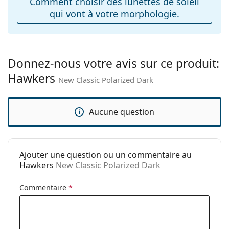
Comment choisir des lunettes de soleil
Charnière à
Non
qui vont à votre morphologie.
ressort:
Accessoires
Étui:
Non
Donnez-nous votre avis sur ce produit:
Tissu de
Non
Hawkers
nettoyage:
New Classic Polarized Dark
Autres
Sexe:
Unisex
Aucune question
Catégorie:
Lunettes de soleil
Marque:
Hawkers
Ajouter une question ou un commentaire au
Utilisation:
Mode
Hawkers
New Classic Polarized Dark
Code:
New Classic Polarized Dark
Commentaire
*