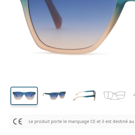
139 mm
Largeur
Largeu
des verr
43 mm
55 mm
Hauteur des verres
Largeur des verres
Le produit porte le marquage CE et il est destiné 