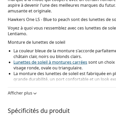
aspire à devenir l'une des meilleures marques du futur. C
amusante et originale.
Hawkers One LS - Blue to peach
sont des lunettes de so
Voyez à quoi vous ressemblez avec ces lunettes de solei
Lentiamo.
Monture de lunettes de soleil
La couleur bleue de la monture s'accorde parfaiteme
châtain clair, noirs ou blonds clairs.
Lunettes de soleil à montures carrées
sont un choix 
visage ronde, ovale ou triangulaire.
La monture des lunettes de soleil est fabriquée en p
grande durabilité, un port confortable et un look ex
Verre de lunettes de soleil
Afficher plus
Les verres bleus renforcent le contraste et minimisen
apprécieront également, car elles mettent en valeur l
fond blanc.
Spécificités du produit
Les
lunettes de soleil ont des verres dégradés
qui so