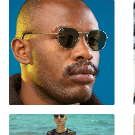
Accessoires
Étui:
Non
Tissu de nettoyage:
Non
Autres
Sexe:
Unisex
Catégorie:
Lunettes de soleil
Marque:
Hawkers
Utilisation:
Mode
Code:
One LS - Blue to p