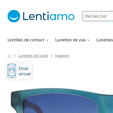
Rechercher
Je suis déjà client chez Lentiamo
Navigation sur le site
Produits d'entretien
Comment commander
Lentilles de contact
Lunettes de vue
Lunettes 
Lunettes de soleil
Hawkers
Essai
virtuel