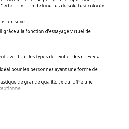
ette collection de lunettes de soleil est colorée,
leil unisexes.
l grâce à la fonction d'essayage virtuel de
nt avec tous les types de teint et des cheveux
idéal pour les personnes ayant une forme de
lastique de grande qualité, ce qui offre une
ceptionnel.
t les reflets lumineux. Les joueurs de tennis les
e contraste de la balle de tennis jaune et du
nt teintés de haut en bas, le bas du verre étant le