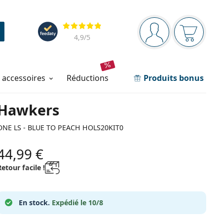
Barre de navigation
Évaluation
Vous êtes connec
Votre pa
4,9
/5
t accessoires
réductions
Produits bonus
Hawkers
ONE LS - BLUE TO PEACH HOLS20KIT0
44,99 €
Retour facile !
En stock.
Expédié le 10/8