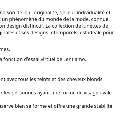
son de leur originalité, de leur individualité et
est un phénomène du monde de la mode, connue
n design distinctif. La collection de lunettes de
nales et ses designs intemporels, est idéale pour
mes.
a fonction d'essai virtuel de Lentiamo.
nt avec tous les teints et des cheveux blonds
ur les personnes ayant une forme de visage ovale
serve bien sa forme et offre une grande stabilité
monture moins visible dans lequel les verres sont
e fixation offre un design moins encombrant de la
t. Leurs principaux avantages sont la subtilité,