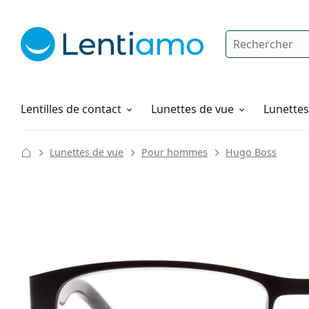
Rechercher
Je suis déjà client chez Lentiamo
Navigation sur le site
Produits d'entretien
Comment commander
Lentilles de contact
Lunettes de vue
Lunettes 
Lunettes de vue
Pour hommes
Hugo Boss