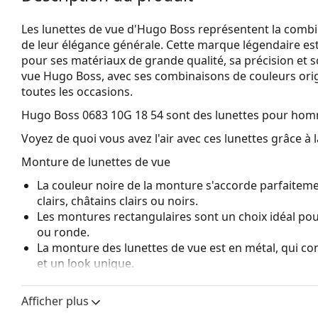
Les lunettes de vue d'Hugo Boss représentent la combinai
de leur élégance générale. Cette marque légendaire 
pour ses matériaux de grande qualité, sa précision et so
vue Hugo Boss, avec ses combinaisons de couleurs origi
toutes les occasions.
Hugo Boss 0683 10G 18 54
sont des lunettes pour hom
Voyez de quoi vous avez l'air avec ces lunettes grâce à l
Monture de lunettes de vue
La couleur noire de la monture s'accorde parfaiteme
clairs, châtains clairs ou noirs.
Les montures rectangulaires sont un choix idéal po
ou ronde.
La monture des lunettes de vue est en métal, qui con
et un look unique.
Les lunettes de vue à demi-monture sont un type de 
montés par un système d'ancrage spécial. Ce type d
Afficher plus
monture et donne à son porteur un aspect très élégan