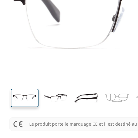
140 mm
Largeur
Largeu
des verr
38 mm
54 mm
Hauteur des verres
Largeur des verres
Le produit porte le marquage CE et il est destiné 