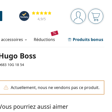
Barre de navigation
Évaluation
Vous êtes connec
Votre pa
4,9
/5
t accessoires
réductions
Produits bonus
Hugo Boss
0683 10G 18 54
Actuellement, nous ne vendons pas ce produit.
Vous pourriez aussi aimer