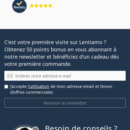
évaluation 5 sur 5
C'est votre première visite sur Lentiamo ?
Obtenez 50 points bonus en vous abonnant à
notre newsletter et bénéficiez d'un cadeau dès
votre première commande.
E-mail
J’accepte
l’utilisation
de mon adresse email et l’envoi
d’offres commerciales
Recevoir la newsletter
Besoin de conseils ?
hors ligne