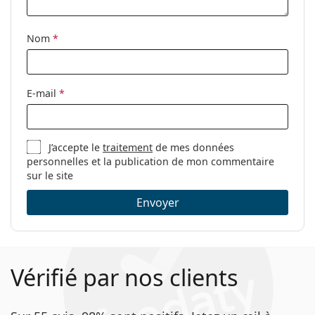
Tissu de
Oui
nettoyage:
Nom
*
Autres
Sexe:
Pour hommes
Catégorie:
Lunettes de vue
E-mail
*
Marque:
Hugo Boss
Code:
0962 PJP 18 53
J’accepte le
traitement
de mes données
personnelles et la publication de mon commentaire
sur le site
Envoyer
Vérifié par nos clients