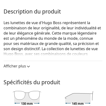
Description du produit
Les lunettes de vue d'Hugo Boss représentent la
combinaison de leur originalité, de leur individualité et
de leur élégance générale. Cette marque légendaire
est un phénomène du monde de la mode, connue
pour ses matériaux de grande qualité, sa précision et
son design distinctif. La collection de lunettes de vue
Hugo Boss, avec ses combinaisons de couleurs
originales et ses designs intemporels, est idéale pour
toutes les occasions.
Afficher plus
Hugo Boss 0962 PJP 18 53
sont des lunettes pour
hommes.
Spécificités du produit
Voyez de quoi vous avez l'air avec ces lunettes grâce à
la fonction d'essai virtuel de Lentiamo.
Monture de lunettes de vue
130 mm
145 mm