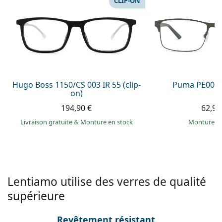
CLIP-ON
Persol
Prada
Toutes les marques
Hugo Boss 1150/CS 003 IR 55 (clip-
Puma PE0027
on)
194,90 €
62,99
Livraison gratuite
&
Monture en stock
Monture e
Lentiamo utilise des verres de qualité
supérieure
Revêtement résistant