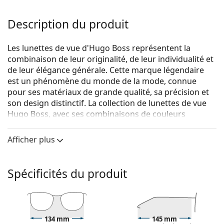
Description du produit
Les lunettes de vue d'Hugo Boss représentent la
combinaison de leur originalité, de leur individualité et
de leur élégance générale. Cette marque légendaire
est un phénomène du monde de la mode, connue
pour ses matériaux de grande qualité, sa précision et
son design distinctif. La collection de lunettes de vue
Hugo Boss, avec ses combinaisons de couleurs
originales et ses designs intemporels, est idéale pour
toutes les occasions.
Afficher plus
Hugo Boss 1040 RIW 18 57
sont des lunettes pour
hommes.
Spécificités du produit
Voyez de quoi vous avez l'air avec ces lunettes grâce à
la fonction d'essai virtuel de Lentiamo.
Monture de lunettes de vue
134 mm
145 mm