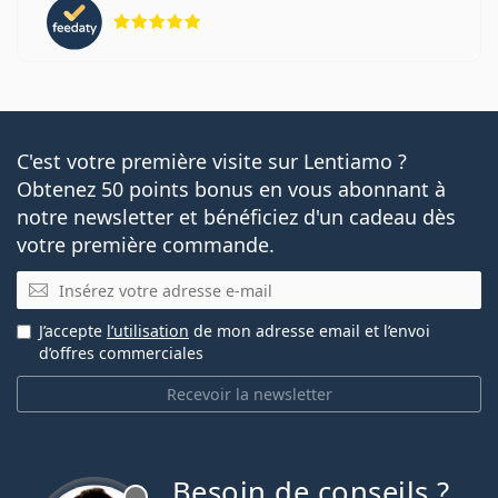
évaluation 5 sur 5
C'est votre première visite sur Lentiamo ?
Obtenez 50 points bonus en vous abonnant à
notre newsletter et bénéficiez d'un cadeau dès
votre première commande.
E-mail
J’accepte
l’utilisation
de mon adresse email et l’envoi
d’offres commerciales
Recevoir la newsletter
Besoin de conseils ?
hors ligne