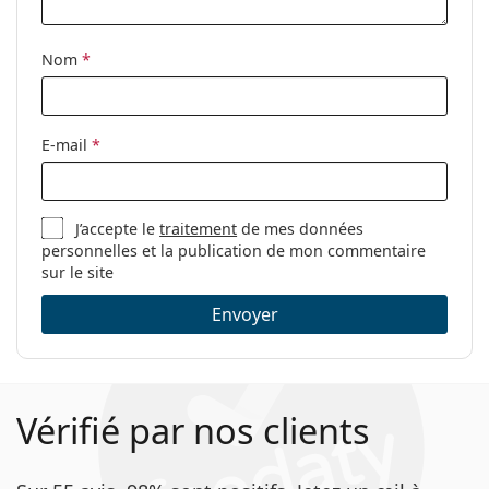
Étui:
Oui
découvrir d'autres styles ou consultez notre
guide des
Tissu de
Oui
lunettes
si vous avez besoin d'aide pour choisir.
Nom
*
nettoyage:
Ceci est un dispositif médical. Lisez le mode d'emploi
Autres
avant l'utilisation.
Sexe:
Pour hommes
E-mail
*
Catégorie:
Lunettes de vue
Marque:
Hugo Boss
J’accepte le
traitement
de mes données
Code:
1040 RIW 18 57
personnelles et la publication de mon commentaire
sur le site
Envoyer
Vérifié par nos clients