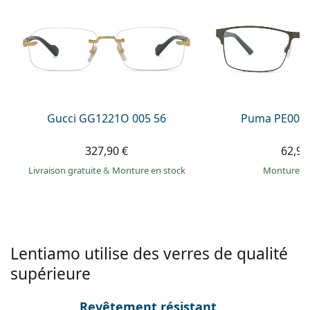
Persol
Prada
Toutes les marques
Gucci GG1221O 005 56
Puma PE0027
327,90 €
62,99
Livraison gratuite
&
Monture en stock
Monture e
Lentiamo utilise des verres de qualité
supérieure
Revêtement résistant