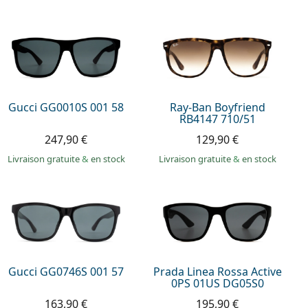
Gucci GG0010S 001 58
Ray-Ban Boyfriend
RB4147 710/51
247,90 €
129,90 €
Livraison gratuite
&
en stock
Livraison gratuite
&
en stock
Gucci GG0746S 001 57
Prada Linea Rossa Active
0PS 01US DG05S0
163,90 €
195,90 €