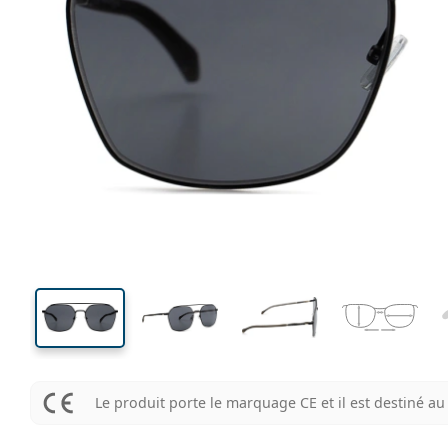
140 mm
Largeur
Largeu
des verr
50 mm
60 mm
Hauteur des verres
Largeur des verres
Le produit porte le marquage CE et il est destiné 