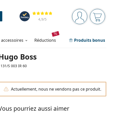
Barre de navigation
Évaluation
Vous êtes connec
Votre pa
4,9
/5
t accessoires
réductions
Produits bonus
Hugo Boss
1131/S 003 IR 60
Actuellement, nous ne vendons pas ce produit.
Vous pourriez aussi aimer