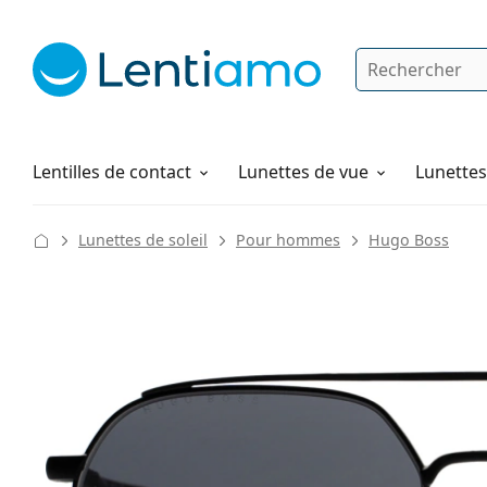
Rechercher
Je suis déjà client chez Lentiamo
Navigation sur le site
Produits d'entretien
Comment commander
Lentilles de contact
Lunettes de vue
Lunettes 
Lunettes de soleil
Pour hommes
Hugo Boss