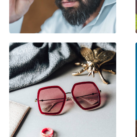
Poids:
150 g
Plaquettes de nez ajustables:
Oui
Accessoires
Étui:
Oui
Tissu de nettoyage:
Oui
Autres
Sexe:
Pour hommes
Catégorie:
Lunettes de soleil
Marque:
Hugo Boss
Utilisation:
Mode
Code:
1131/S 003 IR 60