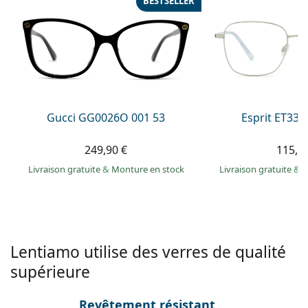
BESTSELLER
Persol
Prada
Toutes les marques
Gucci GG0026O 001 53
Esprit ET335
249,90 €
115,9
Livraison gratuite
&
Monture en stock
Livraison gratuite
&
M
Lentiamo utilise des verres de qualité
supérieure
Revêtement résistant