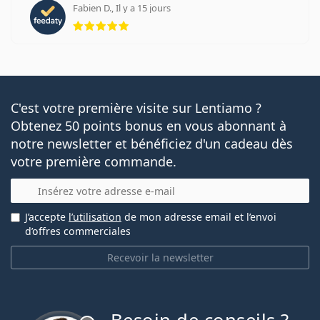
Fabien D., Il y a 15 jours
évaluation 5 sur 5
C'est votre première visite sur Lentiamo ?
Obtenez 50 points bonus en vous abonnant à
notre newsletter et bénéficiez d'un cadeau dès
votre première commande.
E-mail
J’accepte
l’utilisation
de mon adresse email et l’envoi
d’offres commerciales
Recevoir la newsletter
hors ligne