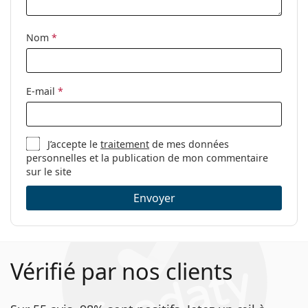
Clip-on:
Non
Accessoires
Nom
*
Étui:
Oui
Tissu de
Oui
E-mail
*
nettoyage:
Autres
Sexe:
Pour femmes
J’accepte le
traitement
de mes données
personnelles et la publication de mon commentaire
Catégorie:
Lunettes de vue
sur le site
Marque:
Hugo Boss
Envoyer
Code:
1611 1ED 19 50
Vérifié par nos clients