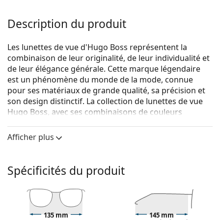
Description du produit
Les lunettes de vue d'Hugo Boss représentent la
combinaison de leur originalité, de leur individualité et
de leur élégance générale. Cette marque légendaire
est un phénomène du monde de la mode, connue
pour ses matériaux de grande qualité, sa précision et
son design distinctif. La collection de lunettes de vue
Hugo Boss, avec ses combinaisons de couleurs
originales et ses designs intemporels, est idéale pour
toutes les occasions.
Afficher plus
Hugo Boss 1611 1ED 19 50
sont des lunettes pour
femmes.
Spécificités du produit
Monture de lunettes de vue
La couleur verte de la monture s'accorde
parfaitement avec tous les teints et des cheveux
bruns foncés, noirs ou roux.
135 mm
145 mm