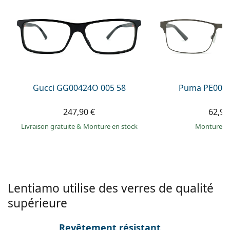
Persol
Prada
Toutes les marques
Gucci GG00424O 005 58
Puma PE0027
247,90 €
62,99
Livraison gratuite
&
Monture en stock
Monture e
Lentiamo utilise des verres de qualité
supérieure
Revêtement résistant