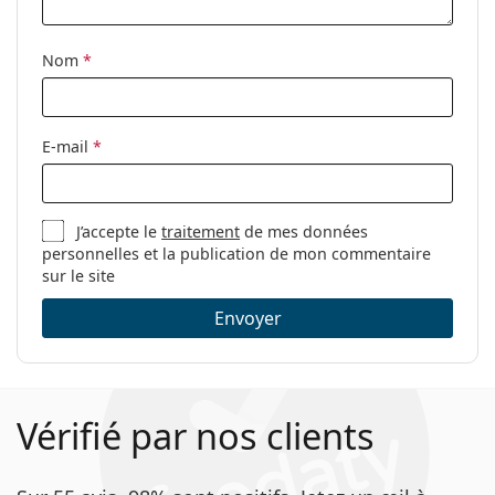
Tissu de
Oui
Ceci est un dispositif médical. Lisez le mode d'emploi
nettoyage:
avant l'utilisation.
Nom
*
Autres
Sexe:
Pour hommes
Catégorie:
Lunettes de vue
E-mail
*
Marque:
Hugo
Code:
HG 1015 FRE 18 54
J’accepte le
traitement
de mes données
personnelles et la publication de mon commentaire
sur le site
Envoyer
Vérifié par nos clients