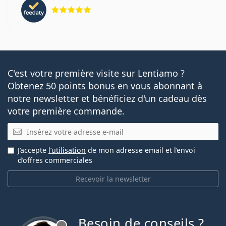
évaluation 5 sur 5
C'est votre première visite sur Lentiamo ?
Obtenez 50 points bonus en vous abonnant à
notre newsletter et bénéficiez d'un cadeau dès
votre première commande.
E-mail
J’accepte
l’utilisation
de mon adresse email et l’envoi
d’offres commerciales
Recevoir la newsletter
Besoin de conseils ?
hors ligne