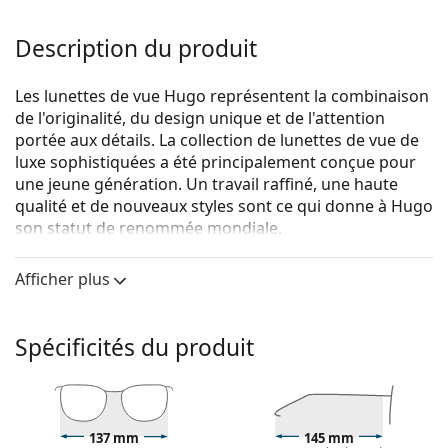
Description du produit
Les lunettes de vue Hugo représentent la combinaison
de l'originalité, du design unique et de l'attention
portée aux détails. La collection de lunettes de vue de
luxe sophistiquées a été principalement conçue pour
une jeune génération. Un travail raffiné, une haute
qualité et de nouveaux styles sont ce qui donne à Hugo
son statut de renommée mondiale.
Hugo Boss HUGO HG 1015 FRE 18 54
sont des lunettes
Afficher plus
pour hommes.
Voyez de quoi vous avez l'air avec ces lunettes grâce à
la fonction d'essai virtuel de Lentiamo.
Spécificités du produit
Monture de lunettes de vue
La couleur grise de la monture s'accorde
parfaitement avec tous les teints et des cheveux
137 mm
145 mm