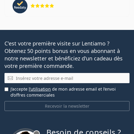
évaluation 5 sur 5
C'est votre première visite sur Lentiamo ?
Obtenez 50 points bonus en vous abonnant à
notre newsletter et bénéficiez d'un cadeau dès
votre première commande.
E-mail
J’accepte
l’utilisation
de mon adresse email et l’envoi
d’offres commerciales
Recevoir la newsletter
Besoin de conseils ?
hors ligne