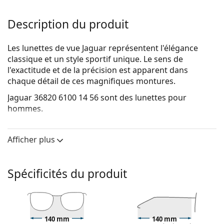
Description du produit
Les lunettes de vue Jaguar représentent l'élégance
classique et un style sportif unique. Le sens de
l'exactitude et de la précision est apparent dans
chaque détail de ces magnifiques montures.
Jaguar 36820 6100 14 56
sont des lunettes pour
hommes.
Monture de lunettes de vue
Afficher plus
La couleur noire de la monture s'accorde
parfaitement avec tous les teints et des cheveux
blonds clairs, châtains clairs ou noirs.
Spécificités du produit
Les montures rectangulaires sont un choix idéal
pour les personnes ayant une forme de visage ovale
ou ronde.
La monture des lunettes de vue est fabriquée en
plastique de haute qualité, qui offre une grande
140 mm
140 mm