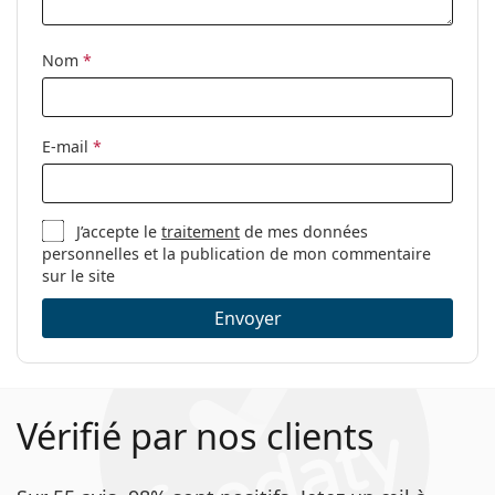
Clip-on:
Non
Accessoires
Nom
*
Étui:
Oui
Tissu de
Non
E-mail
*
nettoyage:
Autres
Sexe:
Pour hommes
J’accepte le
traitement
de mes données
personnelles et la publication de mon commentaire
Catégorie:
Lunettes de vue
sur le site
Marque:
Jaguar
Envoyer
Code:
36820 6100 14 56
Vérifié par nos clients