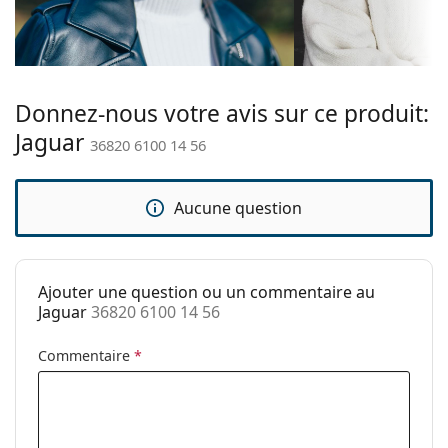
Ceci est un dispositif médical. Lisez le mode d'emploi
cadre:
avant l'utilisation.
Couleur
Rouge
secondaire de la
monture:
Donnez-nous votre avis sur ce produit:
Matériau cadre:
Plastique
Jaguar
36820 6100 14 56
Taille:
M
Largeur:
140 mm
Aucune question
Longueur des
140 mm
branches:
Largeur du
14 mm
pont:
Ajouter une question ou un commentaire au
Jaguar
36820 6100 14 56
Poids:
120 g
Plaquettes de
Non
Commentaire
*
nez ajustables:
Charnière à
Non
ressort: