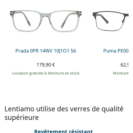
Persol
Prada
Toutes les marques
Prada 0PR 14WV 10J1O1 56
Puma PE0027
179,90 €
62,99
Livraison gratuite
&
Monture en stock
Monture e
Lentiamo utilise des verres de qualité
supérieure
Revêtement résistant