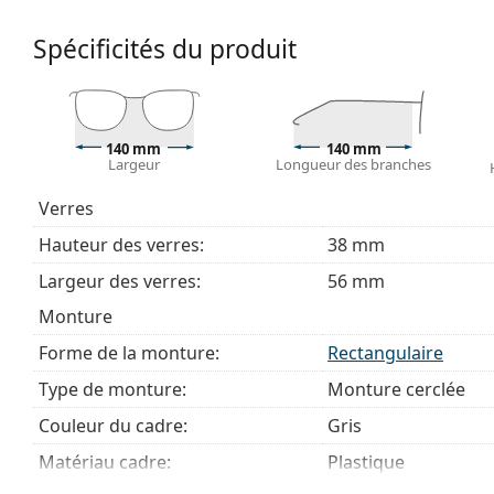
Explorez la gamme complète de
lunettes de vue
pour dé
Spécificités du produit
des lunettes
si vous avez besoin d'aide pour choisir.
Ceci est un dispositif médical. Lisez le mode d'emploi ava
140 mm
140 mm
Largeur
Longueur des branches
Verres
Hauteur des verres:
38 mm
Largeur des verres:
56 mm
Monture
Forme de la monture:
Rectangulaire
Type de monture:
Monture cerclée
Couleur du cadre:
Gris
Matériau cadre:
Plastique