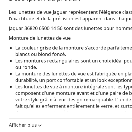
Les lunettes de vue Jaguar représentent l'élégance class
l'exactitude et de la précision est apparent dans chaq
Jaguar 36820 6500 14 56
sont des lunettes pour homme
Monture de lunettes de vue
La couleur grise de la monture s'accorde parfaitemen
blancs ou blond foncé.
Les montures rectangulaires sont un choix idéal po
ou ronde.
La monture des lunettes de vue est fabriquée en pla
durabilité, un port confortable et un look exceptionn
Les lunettes de vue à monture intégrale sont les typ
composent d'une monture avant et d'une paire de b
votre style grâce à leur design remarquable. L'un de l
fait qu'elles enferment entièrement le verre, et sur
de monture convient à tous les verres, y compris le
Accessoires
Afficher plus
Nous livrons les lunettes dans leur étui d'origine. La