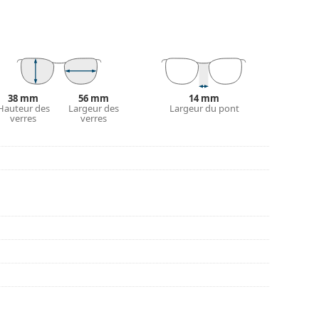
couvrir d'autres styles ou consultez notre
guide
nt l'utilisation.
38 mm
56 mm
14 mm
Hauteur des
Largeur des
Largeur du pont
verres
verres