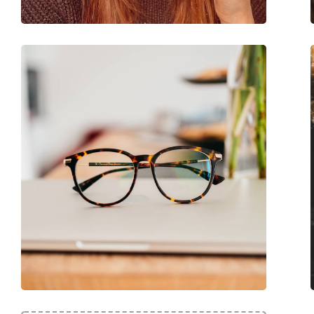
Marque:
Jaguar
Code:
36820 6500 14 56