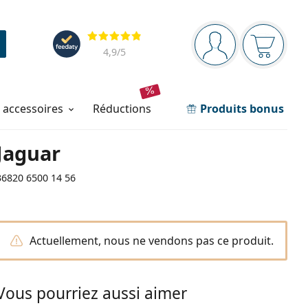
Barre de navigation
Évaluation
Vous êtes connec
Votre pa
4,9
/5
t accessoires
réductions
Produits bonus
Jaguar
36820 6500 14 56
Actuellement, nous ne vendons pas ce produit.
Vous pourriez aussi aimer