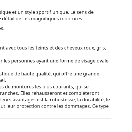
ique et un style sportif unique. Le sens de
ue détail de ces magnifiques montures.
s.
t avec tous les teints et des cheveux roux, gris,
ur les personnes ayant une forme de visage ovale
stique de haute qualité, qui offre une grande
el.
es de montures les plus courants, qui se
ranches. Elles rehausseront et compléteront
eurs avantages est la robustesse, la durabilité, le
tout leur protection contre les dommages. Ce type
s verres de plus grande puissance optique.
 couleur de l'étui et son design peuvent varier.