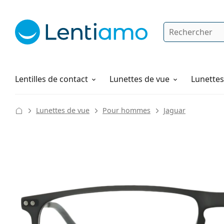
Rechercher
Je suis déjà client chez Lentiamo
Navigation sur le site
Produits d'entretien
Comment commander
Lentilles de contact
Lunettes de vue
Lunettes 
Lunettes de vue
Pour hommes
Jaguar