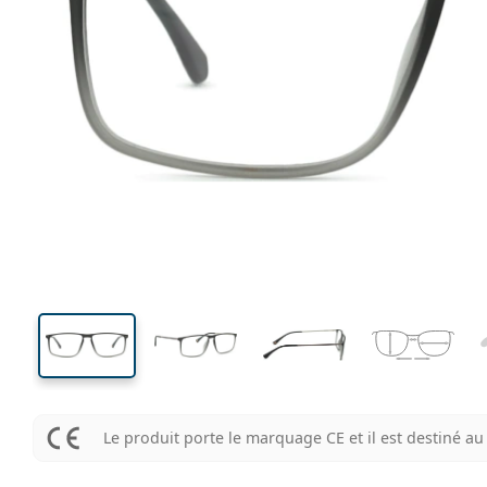
140 mm
Largeur
Largeu
des verr
38 mm
56 mm
Hauteur des verres
Largeur des verres
Le produit porte le marquage CE et il est destiné 