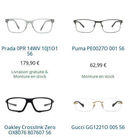
Prada 0PR 14WV 10J1O1
Puma PE0027O 001 56
56
179,90 €
62,99 €
Livraison gratuite
&
Monture en stock
Monture en stock
Oakley Crosslink Zero
Gucci GG1221O 005 56
OX8076 807607 56