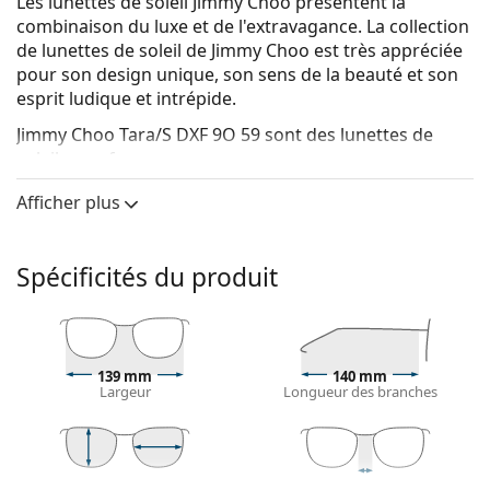
Les lunettes de soleil Jimmy Choo présentent la
combinaison du luxe et de l'extravagance. La collection
de lunettes de soleil de Jimmy Choo est très appréciée
pour son design unique, son sens de la beauté et son
esprit ludique et intrépide.
Jimmy Choo Tara/S DXF 9O 59
sont des lunettes de
soleil pour femmes.
Voyez à quoi vous ressemblez avec ces lunettes de
Afficher plus
soleil grâce à la fonction d'essayage virtuel de
Lentiamo.
Spécificités du produit
Monture de lunettes de soleil
La couleur noire de la monture s'accorde
parfaitement avec tous les types de teint et des
cheveux blonds clairs, châtains clairs ou noirs.
139 mm
140 mm
Lunettes de soleil à montures carrées
sont un choix
Largeur
Longueur des branches
idéal pour les personnes ayant une forme de visage
ronde, ovale ou triangulaire.
La monture des lunettes de soleil est fabriquée en
plastique de grande qualité, ce qui offre une grande
53 mm
59 mm
16 mm