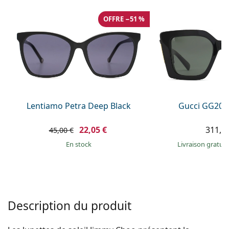
Gucci
Toutes les solutions
hors ligne
Toutes les marques
OFFRE −51 %
Persol
Prada
Toutes les marques
Lentiamo Petra Deep Black
Gucci GG203
22,05 €
311,9
45,00 €
en stock
Livraison gratui
Description du produit