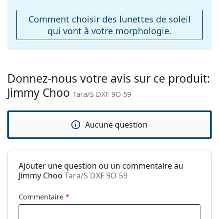
ajustables:
Comment choisir des lunettes de soleil
Charnière à
Non
qui vont à votre morphologie.
ressort:
Accessoires
Étui:
Oui
Donnez-nous votre avis sur ce produit:
Tissu de
Oui
Jimmy Choo
nettoyage:
Tara/S DXF 9O 59
Autres
Sexe:
Pour femmes
Aucune question
Catégorie:
Lunettes de soleil
Marque:
Jimmy Choo
Ajouter une question ou un commentaire au
Utilisation:
Mode
Jimmy Choo
Tara/S DXF 9O 59
Code:
Tara/S DXF 9O 59
Commentaire
*