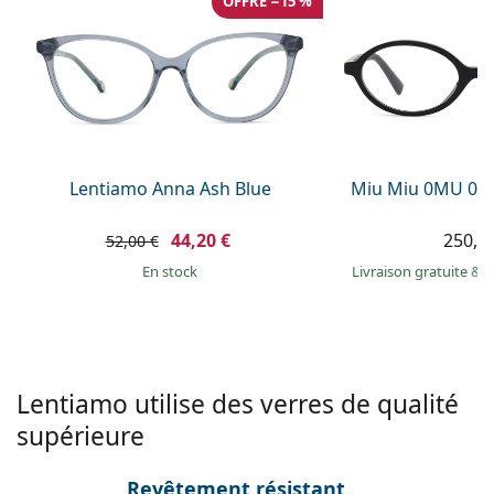
OFFRE −15 %
Persol
Prada
Toutes les marques
Lentiamo Anna Ash Blue
Miu Miu 0MU 01
44,20 €
250,9
52,00 €
en stock
Livraison gratuite
&
M
Lentiamo utilise des verres de qualité
supérieure
Revêtement résistant