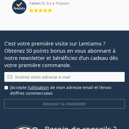
Fabien D., Il y a 15 jours
évaluation 5 sur 5
C'est votre première visite sur Lentiamo ?
Obtenez 50 points bonus en vous abonnant à
notre newsletter et bénéficiez d'un cadeau dès
votre première commande.
E-mail
J’accepte
l’utilisation
de mon adresse email et l’envoi
d’offres commerciales
Recevoir la newsletter
hors ligne