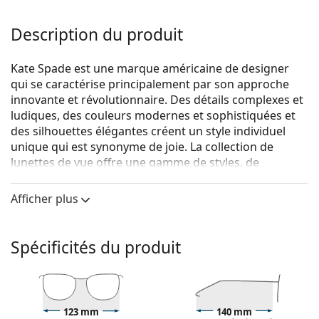
Description du produit
Kate Spade est une marque américaine de designer
qui se caractérise principalement par son approche
innovante et révolutionnaire. Des détails complexes et
ludiques, des couleurs modernes et sophistiquées et
des silhouettes élégantes créent un style individuel
unique qui est synonyme de joie. La collection de
lunettes de vue offre une gamme de styles, de
couleurs et de matériaux différents et elle est
populaire auprès des femmes de tous âges.
Afficher plus
Kate Spade DIANDRA JBW 17 51
sont des lunettes pour
femmes.
Spécificités du produit
Voyez de quoi vous avez l'air avec ces lunettes grâce à
la fonction d'essai virtuel de Lentiamo.
Monture de lunettes de vue
123 mm
140 mm