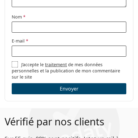
Autres
Sexe:
Pour femmes
Nom
*
Catégorie:
Lunettes de vue
Marque:
Kate Spade
E-mail
*
Code:
DIANDRA JBW 17 51
J’accepte le
traitement
de mes données
personnelles et la publication de mon commentaire
sur le site
Envoyer
Vérifié par nos clients