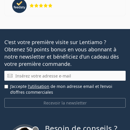
évaluation 5 sur 5
C'est votre première visite sur Lentiamo ?
Obtenez 50 points bonus en vous abonnant à
notre newsletter et bénéficiez d'un cadeau dès
votre première commande.
E-mail
J’accepte
l’utilisation
de mon adresse email et l’envoi
d’offres commerciales
Recevoir la newsletter
Besoin de conseils ?
hors ligne