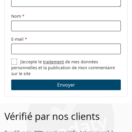
Tissu de
Non
nettoyage:
Nom
*
Autres
Sexe:
Pour hommes
Catégorie:
Lunettes de vue
E-mail
*
Marque:
Lacoste
Code:
L2272 714 21 50
J’accepte le
traitement
de mes données
personnelles et la publication de mon commentaire
sur le site
Envoyer
Vérifié par nos clients