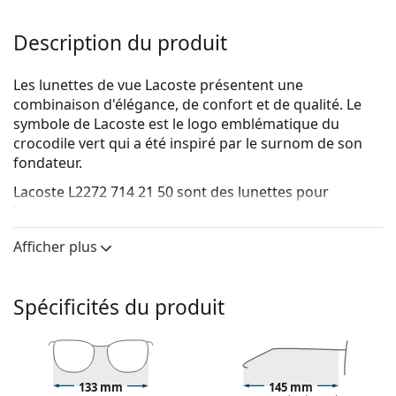
Description du produit
Les lunettes de vue Lacoste présentent une
combinaison d'élégance, de confort et de qualité. Le
symbole de Lacoste est le logo emblématique du
crocodile vert qui a été inspiré par le surnom de son
fondateur.
Lacoste L2272 714 21 50
sont des lunettes pour
hommes.
Voyez de quoi vous avez l'air avec ces lunettes grâce à
Afficher plus
la fonction d'essai virtuel de Lentiamo.
Monture de lunettes de vue
Spécificités du produit
La couleur brune de la monture s'accorde
parfaitement avec un teint chaud et des cheveux
châtain clair, noirs ou blonds foncés.
Les montures rondes sont un choix idéal pour les
133 mm
145 mm