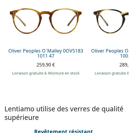
Persol
Prada
Toutes les marques
Oliver Peoples O´Malley 0OV5183
Oliver Peoples O´
1011 47
1003 
259,90 €
289,9
Livraison gratuite
&
Monture en stock
Livraison gratuite
&
M
Lentiamo utilise des verres de qualité
supérieure
Revêtement résistant