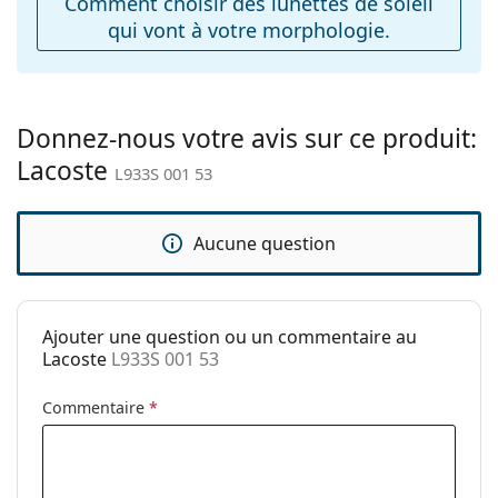
Comment choisir des lunettes de soleil
Charnière à
Non
qui vont à votre morphologie.
ressort:
Accessoires
Étui:
Oui
Donnez-nous votre avis sur ce produit:
Tissu de
Non
Lacoste
nettoyage:
L933S 001 53
Autres
Sexe:
Pour hommes
Aucune question
Catégorie:
Lunettes de soleil
Marque:
Lacoste
Ajouter une question ou un commentaire au
Utilisation:
Mode
Lacoste
L933S 001 53
Code:
L933S 001 53
Commentaire
*