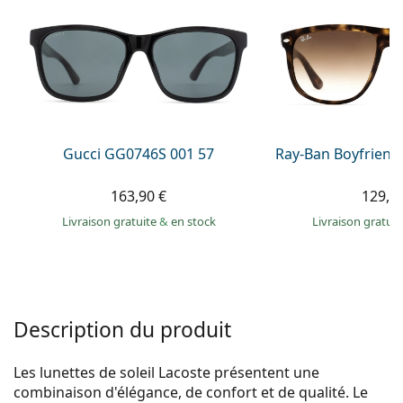
Persol
Prada
Toutes les marques
Gucci GG0746S 001 57
Ray-Ban Boyfriend
163,90 €
129,9
Livraison gratuite
&
en stock
Livraison gratui
Description du produit
Les lunettes de soleil Lacoste présentent une
combinaison d'élégance, de confort et de qualité. Le