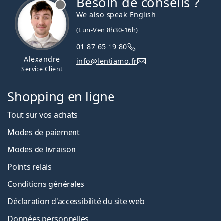
Besoin de conseils ?
hors ligne
We also speak English
(Lun-Ven 8h30-16h)
01 87 65 19 80
Alexandre
info@lentiamo.fr
Service Client
Shopping en ligne
Tout sur vos achats
Modes de paiement
Modes de livraison
Points relais
Conditions générales
Déclaration d'accessibilité du site web
Données personnelles