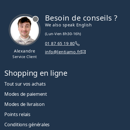
Persol
Prada
Besoin de conseils ?
hors ligne
We also speak English
Toutes les marques
(Lun-Ven 8h30-16h)
01 87 65 19 80
Alexandre
info@lentiamo.fr
Service Client
Shopping en ligne
Tout sur vos achats
Modes de paiement
Modes de livraison
Points relais
Conditions générales