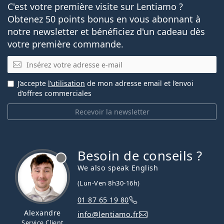
C'est votre première visite sur Lentiamo ?
Obtenez 50 points bonus en vous abonnant à
notre newsletter et bénéficiez d'un cadeau dès
votre première commande.
E-mail
J’accepte
l’utilisation
de mon adresse email et l’envoi
d’offres commerciales
Recevoir la newsletter
Besoin de conseils ?
hors ligne
We also speak English
(Lun-Ven 8h30-16h)
01 87 65 19 80
Alexandre
info@lentiamo.fr
Service Client