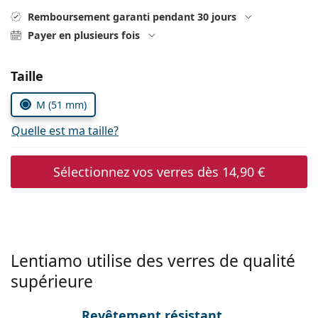
Persol
Remboursement garanti pendant 30 jours
Payer en plusieurs fois
Prada
Toutes les marques
Choisissez les paramètres
Taille
M (51 mm)
Quelle est ma taille?
Sélectionnez vos verres dès
14,90 €
Lentiamo utilise des verres de qualité
supérieure
Revêtement résistant