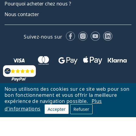
Pourquoi acheter chez nous ?
Nous contacter
Facebook
Instagram
YouTube
LinkedIn
Suivez-nous sur
Évaluation
Nous utilisons des cookies sur ce site web pour son
bon fonctionnement et vous offrir la meilleure
Retour à la page d'accueil
Haut
expérience de navigation possible.
Plus
d'informations
Accepter
Refuser
Lentiamo.fr est géré et exploité par Lentiamo s.r.o., République
tchèque
Un service en ligne pour vous depuis 18 ans.