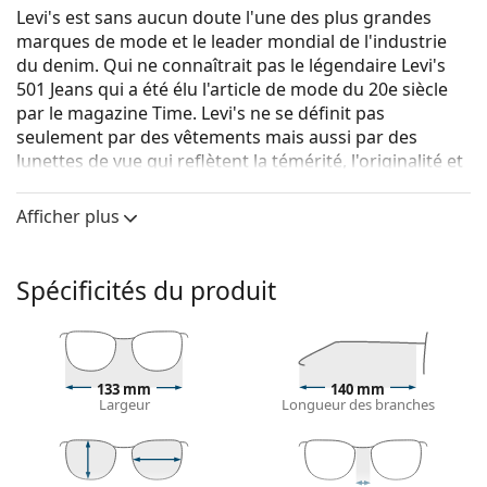
Levi's est sans aucun doute l'une des plus grandes
marques de mode et le leader mondial de l'industrie
du denim. Qui ne connaîtrait pas le légendaire Levi's
501 Jeans qui a été élu l'article de mode du 20e siècle
par le magazine Time. Levi's ne se définit pas
seulement par des vêtements mais aussi par des
lunettes de vue qui reflètent la témérité, l'originalité et
surtout l'expression authentique de soi. La collection
de lunettes de vue Levi's est unique et recherchée par
Afficher plus
les vrais fans de mode.
Levi's LV 1052 94B 21 51
sont des lunettes pour
Spécificités du produit
femmes.
Monture de lunettes de vue
La couleur rose de la monture s'accorde
parfaitement avec tous les teints et des cheveux
133 mm
140 mm
Largeur
Longueur des branches
châtain clair ou blonds clairs.
Les montures rondes sont un choix idéal pour les
personnes ayant une forme de visage carrée
ou ovale.