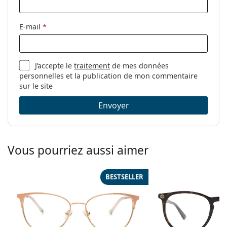
Autres
Sexe:
Pour femmes
E-mail
*
Catégorie:
Lunettes de vue
Marque:
Levi´s
J’accepte le
traitement
de mes données
Code:
LV 1052 94B 21 51
personnelles et la publication de mon commentaire
sur le site
Envoyer
Vous pourriez aussi aimer
BESTSELLER