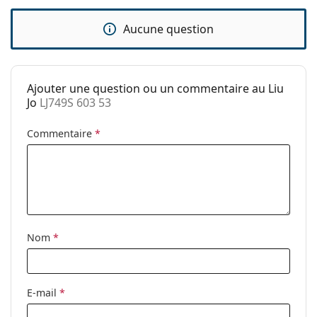
Autres
Sexe:
Pour femmes
Aucune question
Catégorie:
Lunettes de soleil
Marque:
Liu Jo
Ajouter une question ou un commentaire au Liu
Utilisation:
Mode
Jo
LJ749S 603 53
Code:
LJ749S 603 53
Commentaire
*
Nom
*
E-mail
*