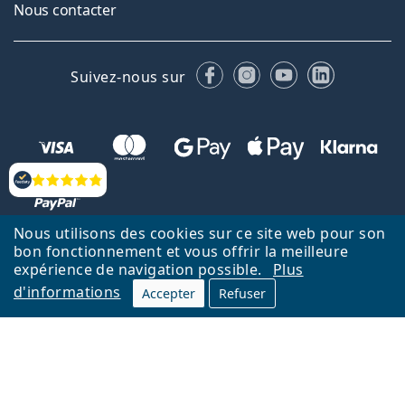
Nous contacter
Facebook
Instagram
YouTube
LinkedIn
Suivez-nous sur
Évaluation
Nous utilisons des cookies sur ce site web pour son
bon fonctionnement et vous offrir la meilleure
Retour à la page d'accueil
Haut
expérience de navigation possible.
Plus
d'informations
Lentiamo.fr est géré et exploité par Lentiamo s.r.o., République
Accepter
Refuser
tchèque
Un service en ligne pour vous depuis 18 ans.