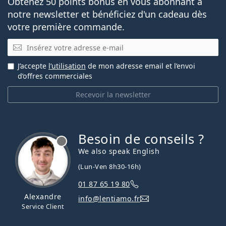
Obtenez 50 points bonus en vous abonnant à
notre newsletter et bénéficiez d'un cadeau dès
votre première commande.
E-mail
J’accepte
l’utilisation
de mon adresse email et l’envoi
d’offres commerciales
Recevoir la newsletter
Besoin de conseils ?
hors ligne
We also speak English
(Lun-Ven 8h30-16h)
01 87 65 19 80
Alexandre
info@lentiamo.fr
Service Client