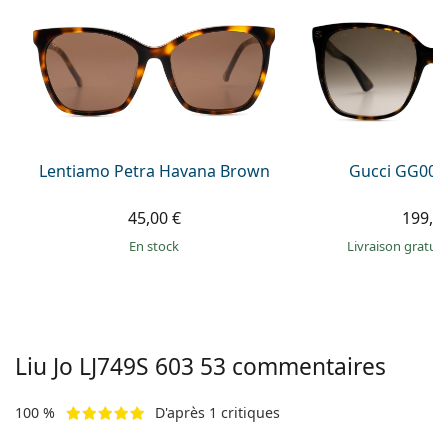
Persol
Prada
Toutes les marques
Lentiamo Petra Havana Brown
Gucci GG002
45,00 €
199,9
en stock
Livraison gratui
Liu Jo
LJ749S 603 53
commentaires
100 %
D'après 1 critiques