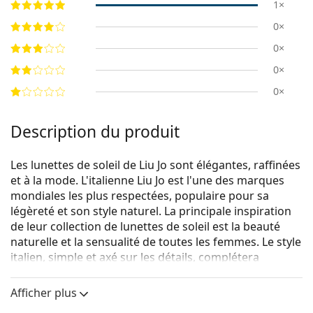
1×
0×
0×
0×
0×
Description du produit
Les lunettes de soleil de Liu Jo sont élégantes, raffinées
et à la mode. L'italienne Liu Jo est l'une des marques
mondiales les plus respectées, populaire pour sa
légèreté et son style naturel. La principale inspiration
de leur collection de lunettes de soleil est la beauté
naturelle et la sensualité de toutes les femmes. Le style
italien, simple et axé sur les détails, complétera
l'originalité et la créativité de chaque femme.
Afficher plus
Liu Jo LJ749S 603 53
sont des lunettes de soleil pour
femmes.