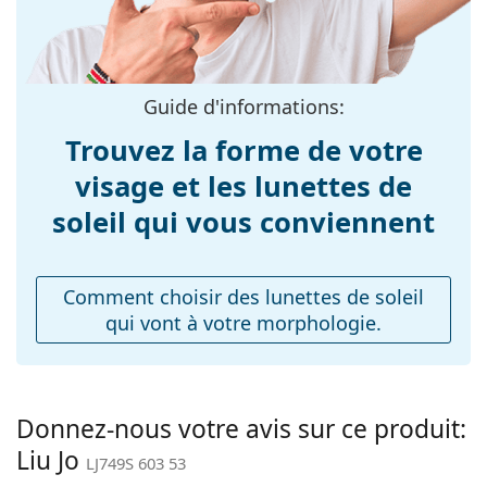
Matériau cadre:
Plastique
Accessoires
Taille:
M
Nous livrons les lunettes de soleil dans leur étui
Largeur:
134 mm
d'origine. La couleur de l'étui et son design peuvent
Guide d'informations:
Longueur des
varier.
140 mm
branches:
Trouvez la forme de votre
Explorez la gamme complète de
lunettes de soleil
pour
découvrir d'autres modèles de marques populaires.
Largeur du pont:
18 mm
visage et les lunettes de
Poids:
75 g
soleil qui vous conviennent
Plaquettes de nez
Non
ajustables:
Comment choisir des lunettes de soleil
Charnière à
Non
qui vont à votre morphologie.
ressort:
Accessoires
Étui:
Oui
Donnez-nous votre avis sur ce produit:
Tissu de
Non
Liu Jo
nettoyage:
LJ749S 603 53