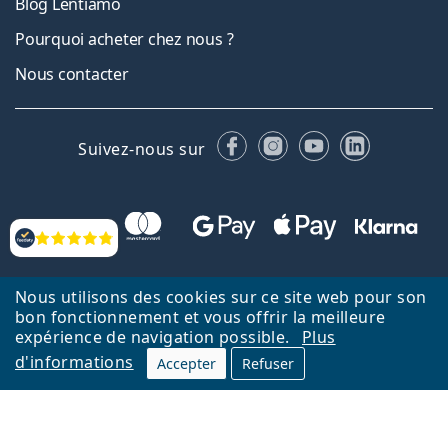
Blog Lentiamo
Pourquoi acheter chez nous ?
Nous contacter
Facebook
Instagram
YouTube
LinkedIn
Suivez-nous sur
Évaluation
Nous utilisons des cookies sur ce site web pour son
bon fonctionnement et vous offrir la meilleure
expérience de navigation possible.
Plus
Retour à la page d'accueil
Haut
d'informations
Accepter
Refuser
Lentiamo.fr est géré et exploité par Lentiamo s.r.o., République
tchèque
Un service en ligne pour vous depuis 18 ans.