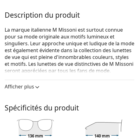
Description du produit
La marque italienne M Missoni est surtout connue
pour sa mode originale aux motifs lumineux et
singuliers. Leur approche unique et ludique de la mode
est également évidente dans la collection des lunettes
de vue qui est pleine d'innombrables couleurs, styles
et motifs. Les lunettes de vue distinctives de M Missoni
seront appréciées par tous les fans de mode.
M Missoni MMI 0023 S45 16 55
sont des lunettes pour
Afficher plus
femmes.
Monture de lunettes de vue
Spécificités du produit
La couleur rose de la monture s'accorde
parfaitement avec tous les teints et des cheveux
châtain clair ou blonds clairs.
Les montures pilotes sont un choix idéal pour les
personnes ayant une forme de visage carrée, ovale
136 mm
140 mm