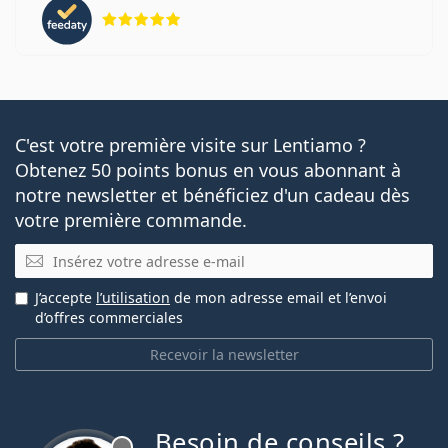
évaluation 5 sur 5
C'est votre première visite sur Lentiamo ?
Obtenez 50 points bonus en vous abonnant à
notre newsletter et bénéficiez d'un cadeau dès
votre première commande.
E-mail
J’accepte
l’utilisation
de mon adresse email et l’envoi
d’offres commerciales
Recevoir la newsletter
Besoin de conseils ?
hors ligne