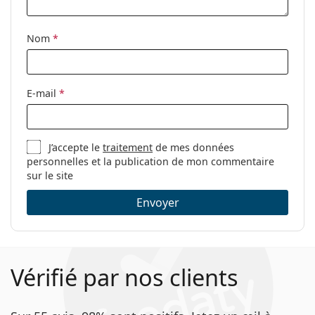
nettoyage:
Autres
Nom
*
Sexe:
Pour femmes
Catégorie:
Lunettes de vue
E-mail
*
Marque:
M Missoni
Code:
MMI 0023 S45 16 55
J’accepte le
traitement
de mes données
personnelles et la publication de mon commentaire
sur le site
Envoyer
Vérifié par nos clients