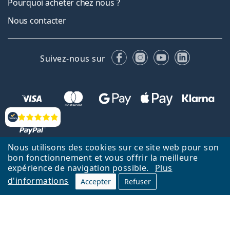
Pourquoi acheter chez nous ?
Nous contacter
Facebook
Instagram
YouTube
LinkedIn
Suivez-nous sur
Évaluation
Nous utilisons des cookies sur ce site web pour son
bon fonctionnement et vous offrir la meilleure
Retour à la page d'accueil
Haut
expérience de navigation possible.
Plus
d'informations
Lentiamo.fr est géré et exploité par Lentiamo s.r.o., République
Accepter
Refuser
tchèque
Un service en ligne pour vous depuis 18 ans.