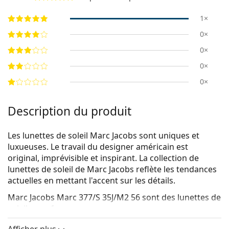
1×
0×
0×
0×
0×
Description du produit
Les lunettes de soleil Marc Jacobs sont uniques et
luxueuses. Le travail du designer américain est
original, imprévisible et inspirant. La collection de
lunettes de soleil de Marc Jacobs reflète les tendances
actuelles en mettant l'accent sur les détails.
Marc Jacobs Marc 377/S 35J/M2 56
sont des lunettes de
soleil pour femmes.
Monture de lunettes de soleil