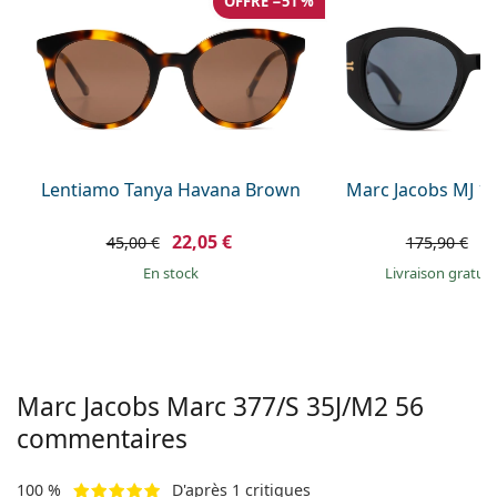
OFFRE −51 %
Persol
Prada
Toutes les marques
Lentiamo Tanya Havana Brown
Marc Jacobs MJ 10
22,05 €
1
45,00 €
175,90 €
en stock
Livraison gratui
Marc Jacobs Marc
377/S 35J/M2 56
commentaires
100 %
D'après 1 critiques