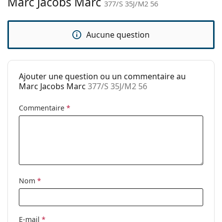
Marc Jacobs Marc
377/S 35J/M2 56
Sexe:
Pour femmes
Catégorie:
Lunettes de soleil
Aucune question
Marque:
Marc Jacobs
Utilisation:
Mode
Code:
377/S 35J/M2 56
Ajouter une question ou un commentaire au
Marc Jacobs Marc
377/S 35J/M2 56
Commentaire
*
Nom
*
E-mail
*