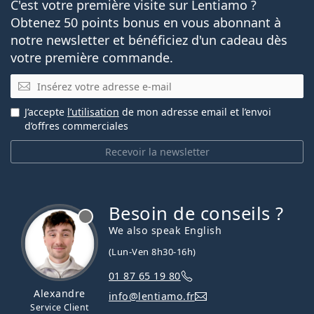
C'est votre première visite sur Lentiamo ?
Obtenez 50 points bonus en vous abonnant à
notre newsletter et bénéficiez d'un cadeau dès
votre première commande.
E-mail
J’accepte
l’utilisation
de mon adresse email et l’envoi
d’offres commerciales
Recevoir la newsletter
Besoin de conseils ?
hors ligne
We also speak English
(Lun-Ven 8h30-16h)
01 87 65 19 80
Alexandre
info@lentiamo.fr
Service Client