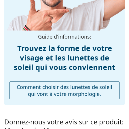
varier.
Matériau cadre:
Le chiffon fourni est idéal pour le nettoyage et
Plastique
l'entretien des lunettes de soleil. Certains modèles
Taille:
M
peuvent être livrés avec un sac en tissu au lieu d'un
Largeur:
chiffon.
140 mm
Guide d'informations:
Explorez la gamme complète de
Longueur des
145 mm
lunettes de soleil
pour
découvrir d'autres modèles de marques populaires.
branches:
Trouvez la forme de votre
Largeur du pont:
19 mm
visage et les lunettes de
Poids:
100 g
soleil qui vous conviennent
Plaquettes de nez
Non
ajustables:
Comment choisir des lunettes de soleil
Accessoires
qui vont à votre morphologie.
Étui:
Oui
Tissu de
Oui
nettoyage:
Donnez-nous votre avis sur ce produit:
Autres