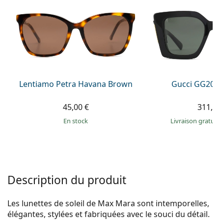
Persol
Prada
Toutes les marques
Lentiamo Petra Havana Brown
Gucci GG203
45,00 €
311,9
en stock
Livraison gratui
Description du produit
Les lunettes de soleil de Max Mara sont intemporelles,
élégantes, stylées et fabriquées avec le souci du détail.