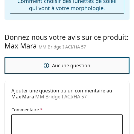
Comment choisir des lunettes de soleil
Accessoires
l'entretien des lunettes de soleil. Certains modèles
qui vont à votre morphologie.
Étui:
Oui
peuvent être livrés avec un sac en tissu au lieu d'un
chiffon.
Tissu de
Oui
nettoyage:
Explorez la gamme complète de
lunettes de soleil
pour
découvrir d'autres modèles de marques populaires.
Donnez-nous votre avis sur ce produit:
Autres
Max Mara
MM Bridge I ACI/HA 57
Sexe:
Pour femmes
Catégorie:
Lunettes de soleil
Aucune question
Marque:
Max Mara
Utilisation:
Mode
Code:
MM Bridge I ACI/HA 57
Ajouter une question ou un commentaire au
Max Mara
MM Bridge I ACI/HA 57
Commentaire
*