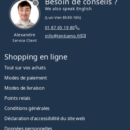
Besoin de conseils ?
hors ligne
We also speak English
(Lun-Ven 8h30-16h)
01 87 65 19 80
Alexandre
info@lentiamo.fr
Service Client
Shopping en ligne
Tout sur vos achats
Modes de paiement
Modes de livraison
Points relais
Conditions générales
Déclaration d'accessibilité du site web
Données personnelles