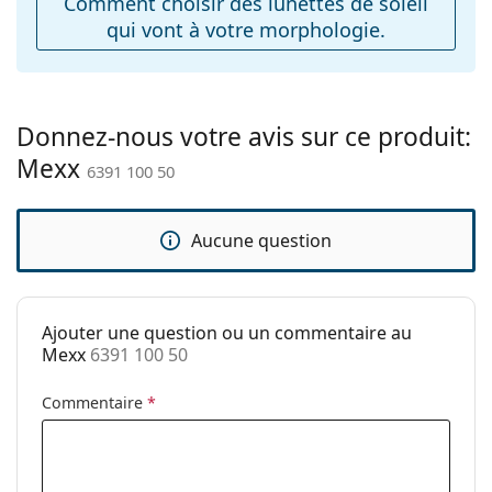
Comment choisir des lunettes de soleil
Accessoires
qui vont à votre morphologie.
Étui:
Oui
Tissu de
Oui
nettoyage:
Donnez-nous votre avis sur ce produit:
Autres
Mexx
6391 100 50
Sexe:
Pour femmes
Catégorie:
Lunettes de soleil
Aucune question
Marque:
Mexx
Utilisation:
Mode
Code:
6391 100 50
Ajouter une question ou un commentaire au
Mexx
6391 100 50
Commentaire
*