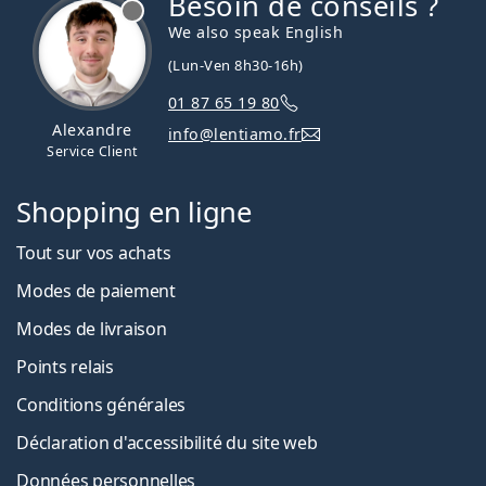
Besoin de conseils ?
hors ligne
We also speak English
(Lun-Ven 8h30-16h)
01 87 65 19 80
Alexandre
info@lentiamo.fr
Service Client
Shopping en ligne
Tout sur vos achats
Modes de paiement
Modes de livraison
Points relais
Conditions générales
Déclaration d'accessibilité du site web
Données personnelles