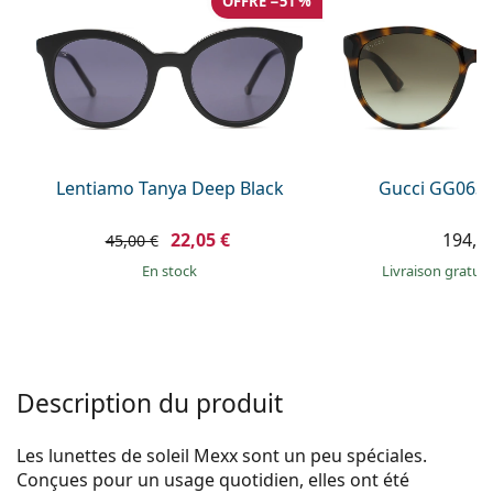
OFFRE −51 %
Persol
Prada
Toutes les marques
Lentiamo Tanya Deep Black
Gucci GG0636
22,05 €
194,9
45,00 €
en stock
Livraison gratui
Description du produit
Les lunettes de soleil Mexx sont un peu spéciales.
Conçues pour un usage quotidien, elles ont été