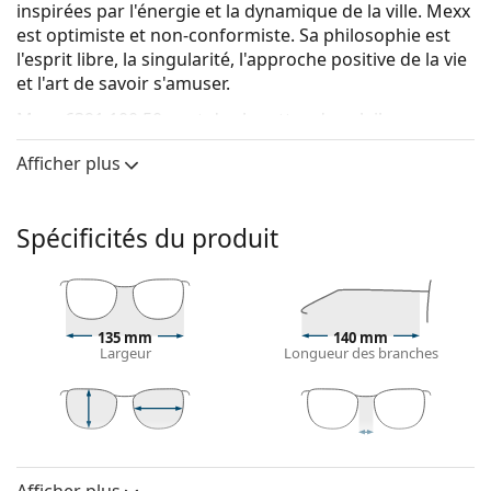
inspirées par l'énergie et la dynamique de la ville. Mexx
est optimiste et non-conformiste. Sa philosophie est
l'esprit libre, la singularité, l'approche positive de la vie
et l'art de savoir s'amuser.
Mexx 6391 100 50
sont des lunettes de soleil pour
femmes.
Afficher plus
Monture de lunettes de soleil
La couleur noire de la monture s'accorde
Spécificités du produit
parfaitement avec tous les types de teint et des
cheveux blonds clairs, châtains clairs ou noirs.
Lunettes de soleil à montures rondes
sont un choix
idéal pour les personnes ayant une forme de visage
carrée ou ovale.
135 mm
140 mm
Largeur
Longueur des branches
La monture des lunettes de soleil est fabriquée en
plastique de grande qualité, ce qui offre une grande
durabilité, un port confortable et un look
exceptionnel.
43 mm
50 mm
19 mm
Hauteur des
Largeur des
Largeur du pont
Verre de lunettes de soleil
verres
verres