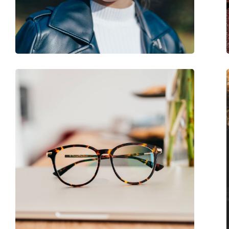
Marque:
Michael Kors
Code:
0MK4035 3689 53