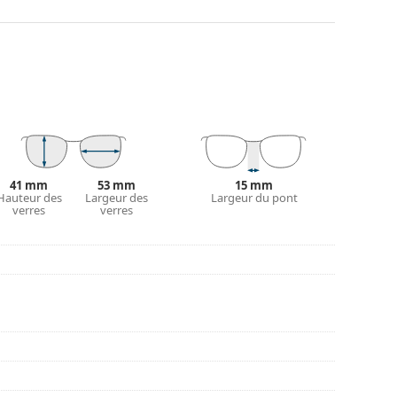
es de montures les plus courants, qui se
ranches. Elles rehausseront et compléteront
eurs avantages est la robustesse, la durabilité, le
tout leur protection contre les dommages. Ce type
s verres de plus grande puissance optique.
 couleur de l'étui et son design peuvent varier.
tretien des lunettes. Certains modèles peuvent être
41 mm
53 mm
15 mm
Hauteur des
Largeur des
Largeur du pont
verres
verres
couvrir d'autres styles ou consultez notre
guide
nt l'utilisation.