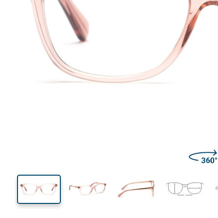
138 mm
Largeur
Largeu
des verr
41 mm
53 mm
Hauteur des verres
Largeur des verres