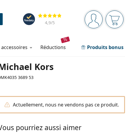
Barre de navigation
Évaluation
Vous êtes connec
Votre pa
4,9
/5
t accessoires
réductions
Produits bonus
Michael Kors
0MK4035 3689 53
Actuellement, nous ne vendons pas ce produit.
Vous pourriez aussi aimer