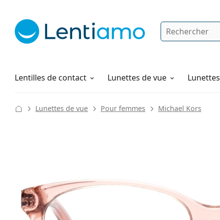
Rechercher
Je suis déjà client chez Lentiamo
Navigation sur le site
Produits d'entretien
Comment commander
Lentilles de contact
Lunettes de vue
Lunettes 
Lunettes de vue
Pour femmes
Michael Kors