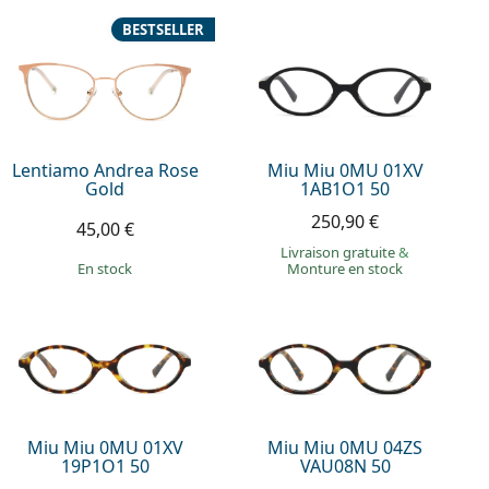
BESTSELLER
Lentiamo Andrea Rose
Miu Miu 0MU 01XV
Gold
1AB1O1 50
250,90 €
45,00 €
Livraison gratuite
&
en stock
Monture en stock
Miu Miu 0MU 01XV
Miu Miu 0MU 04ZS
19P1O1 50
VAU08N 50