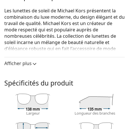
Les lunettes de soleil de Michael Kors présentent la
combinaison du luxe moderne, du design élégant et du
travail de qualité. Michael Kors est un créateur de
mode respecté qui est populaire auprès de
nombreuses célébrités. La collection de lunettes de
soleil incarne un mélange de beauté naturelle et
d'élégance robuste qui en fait l'accessoire de mode
parfait pour ceux qui aiment la combinaison
exceptionnelle d'un style unique, de couleurs et de
Afficher plus
matériaux de qualité.
Michael Kors Lai MK1024 11757J 58
sont des lunettes
Spécificités du produit
de soleil pour femmes.
Voyez à quoi vous ressemblez avec ces lunettes de
soleil grâce à la fonction d'essayage virtuel de
Lentiamo.
138 mm
135 mm
Largeur
Longueur des branches
Monture de lunettes de soleil
La couleur rose de la monture s'accorde