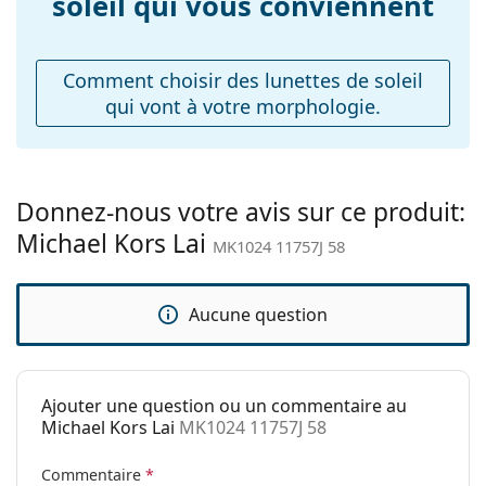
soleil qui vous conviennent
Explorez la gamme complète de
Plaquettes de nez
Oui
lunettes de soleil
pour
découvrir d'autres modèles de marques populaires.
ajustables:
Comment choisir des lunettes de soleil
Accessoires
qui vont à votre morphologie.
Étui:
Oui
Tissu de
Oui
nettoyage:
Donnez-nous votre avis sur ce produit:
Autres
Michael Kors Lai
MK1024 11757J 58
Sexe:
Pour femmes
Catégorie:
Lunettes de soleil
Aucune question
Marque:
Michael Kors
Utilisation:
Mode
Code:
MK1024 11757J 58
Ajouter une question ou un commentaire au
Michael Kors Lai
MK1024 11757J 58
Commentaire
*