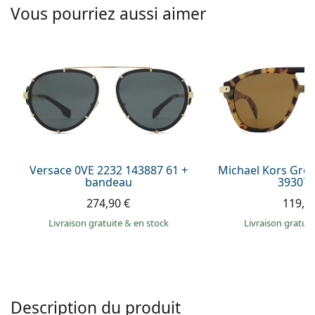
Persol
Vous pourriez aussi aimer
Prada
Toutes les marques
Versace 0VE 2232 143887 61 +
Michael Kors Gr
bandeau
393073
274,90 €
119,9
Livraison gratuite
&
en stock
Livraison gratui
Description du produit