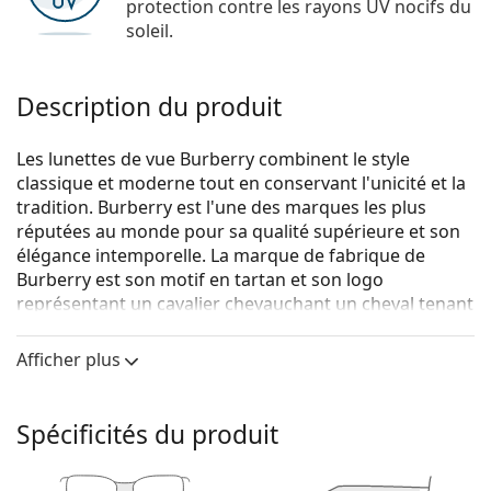
protection contre les rayons UV nocifs du
soleil.
Description du produit
Les lunettes de vue Burberry combinent le style
classique et moderne tout en conservant l'unicité et la
tradition. Burberry est l'une des marques les plus
réputées au monde pour sa qualité supérieure et son
élégance intemporelle. La marque de fabrique de
Burberry est son motif en tartan et son logo
représentant un cavalier chevauchant un cheval tenant
une lance. La collection de lunettes de vue Burberry est
unique grâce à son design, son style et le nombre de
Afficher plus
combinaisons de couleurs intéressantes qui
conviennent à chaque occasion.
Spécificités du produit
Burberry Isabella 0BE4324 3002SB 59
sont des lunettes
pour femmes.