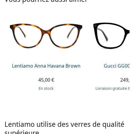
Persol
Prada
Toutes les marques
Lentiamo Anna Havana Brown
Gucci GG002
45,00 €
249,9
en stock
Livraison gratuite
&
M
Lentiamo utilise des verres de qualité
supérieure