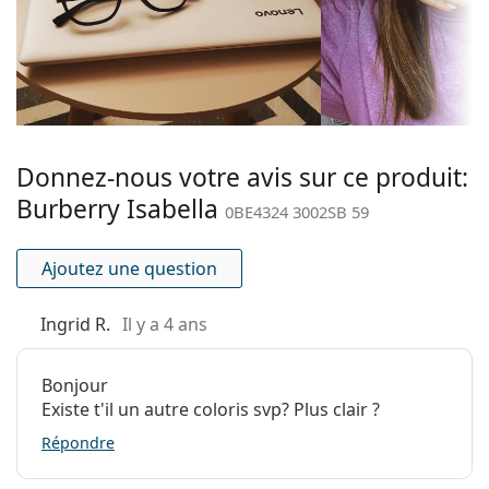
Monture
Forme de la
Carrée
monture:
Couleur du cadre:
Eau foncée
Matériau cadre:
Métal/Plastique
Donnez-nous votre avis sur ce produit:
Taille:
L
Burberry Isabella
0BE4324 3002SB 59
Largeur:
146 mm
Longueur des
140 mm
Ajoutez une question
branches:
Largeur du pont:
16 mm
Ingrid R.
Il y a 4 ans
Poids:
150 g
Plaquettes de nez
Non
Bonjour
ajustables:
Existe t'il un autre coloris svp? Plus clair ?
Accessoires
Répondre
Étui:
Oui