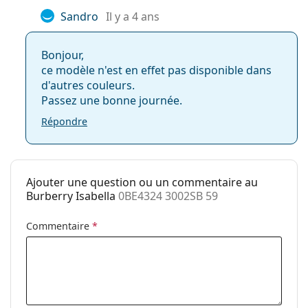
Tissu de
Oui
Sandro
Il y a 4 ans
nettoyage:
Autres
Bonjour,
ce modèle n'est en effet pas disponible dans
Sexe:
Pour femmes
d'autres couleurs.
Catégorie:
Lunettes de vue
Passez une bonne journée.
Lunettes anti lumière bleue
Répondre
Marque:
Burberry
Code:
0BE4324 3002SB 59
Ajouter une question ou un commentaire au
Burberry Isabella
0BE4324 3002SB 59
Commentaire
*