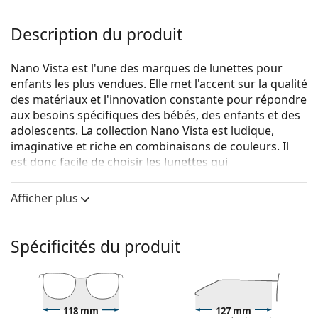
Description du produit
Nano Vista est l'une des marques de lunettes pour
enfants les plus vendues. Elle met l'accent sur la qualité
des matériaux et l'innovation constante pour répondre
aux besoins spécifiques des bébés, des enfants et des
adolescents. La collection Nano Vista est ludique,
imaginative et riche en combinaisons de couleurs. Il
est donc facile de choisir les lunettes qui
correspondent au style et aux goûts de votre enfant.
Afficher plus
Le modèle Mimi est doté de deux sangles textiles
réglables qui permettent d'éliminer le risque de perte
de lunettes et d'assurer une meilleure fixation sur la
Spécificités du produit
tête lors des différentes activités des enfants.
Nano Vista Mimi NAO7707 48 SC (clip-on)
sont des
lunettes pour enfants.
Monture de lunettes de vue
118 mm
127 mm