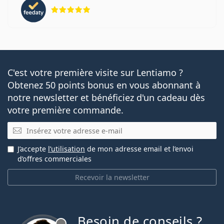
évaluation 5 sur 5
C'est votre première visite sur Lentiamo ?
Obtenez 50 points bonus en vous abonnant à
notre newsletter et bénéficiez d'un cadeau dès
votre première commande.
E-mail
J’accepte
l’utilisation
de mon adresse email et l’envoi
d’offres commerciales
Recevoir la newsletter
Besoin de conseils ?
hors ligne