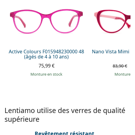
Persol
Prada
Toutes les marques
Active Colours F015948230000 48
Nano Vista Mimi 3
(âgés de 4 à 10 ans)
75,99 €
5
83,90 €
Monture en stock
Monture e
Lentiamo utilise des verres de qualité
supérieure
Revêtement résistant