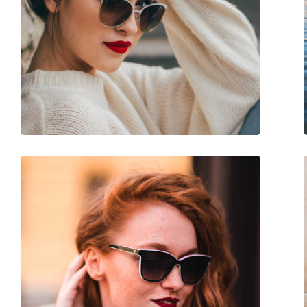
Largeur:
131 mm
Longueur des branches:
140 mm
Largeur du pont:
13 mm
Poids:
70 g
Plaquettes de nez ajustables:
Non
Charnière à ressort:
Non
Accessoires
Étui:
Oui
Tissu de nettoyage:
Oui
Autres
Sexe:
Pour hommes
Catégorie:
Lunettes de soleil
Marque:
Nike
Utilisation:
Sport