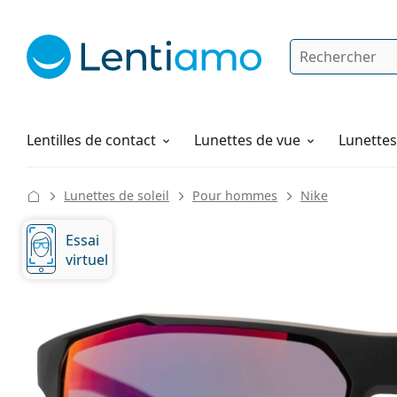
Rechercher
Je suis déjà client chez Lentiamo
Navigation sur le site
Produits d'entretien
Comment commander
Lentilles de contact
Lunettes de vue
Lunettes 
Lunettes de soleil
Pour hommes
Nike
Essai
virtuel