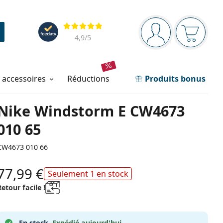
Barre de navigation
Évaluation
Vous êtes connec
Votre pa
4,9
/5
t accessoires
réductions
Produits bonus
Nike Windstorm E CW4673
010 65
CW4673 010 66
77,99 €
Seulement 1 en stock
Retour facile !
En stock.
Expédié aujourd'hui