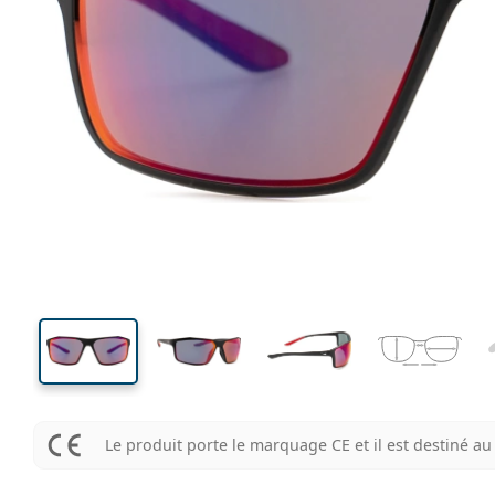
131 mm
Largeur
Largeu
des verr
39 mm
65 mm
Hauteur des verres
Largeur des verres
Le produit porte le marquage CE et il est destiné 