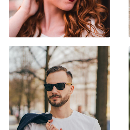
Sport:
Randonnée
Code:
CW4673 010 66