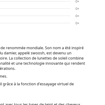
0×
0×
0×
0×
s de renommée mondiale. Son nom a été inspiré
e du damier, appelé swoosh, est devenu un
toire. La collection de lunettes de soleil combine
nalité et une technologie innovante qui rendent
érations.
mes.
l grâce à la fonction d'essayage virtuel de
t avec tous les types de teint et des cheveux