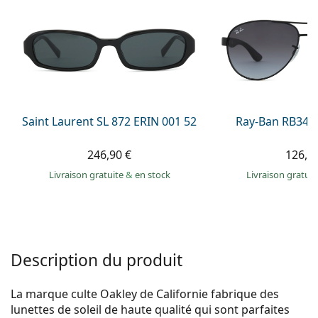
Persol
Prada
Toutes les marques
Saint Laurent SL 872 ERIN 001 52
Ray-Ban RB345
246,90 €
126,9
Livraison gratuite
&
en stock
Livraison gratui
Description du produit
La marque culte Oakley de Californie fabrique des
lunettes de soleil de haute qualité qui sont parfaites