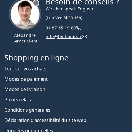
Besoin de conseils ?
hors ligne
We also speak English
(Lun-Ven 8h30-16h)
01 87 65 19 80
Alexandre
info@lentiamo.fr
Service Client
Shopping en ligne
Tout sur vos achats
Modes de paiement
Modes de livraison
Points relais
Conditions générales
Déclaration d'accessibilité du site web
Données personnelles