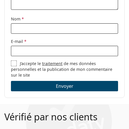
Explorez la gamme complète de
lunettes de soleil
pour
découvrir d'autres modèles de marques populaires.
Nom
*
E-mail
*
J’accepte le
traitement
de mes données
personnelles et la publication de mon commentaire
sur le site
Envoyer
Vérifié par nos clients