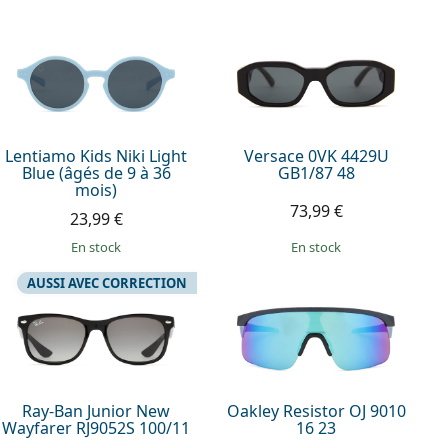
Lentiamo Kids Niki Light
Versace 0VK 4429U
Blue (âgés de 9 à 36
GB1/87 48
mois)
73,99 €
23,99 €
en stock
en stock
AUSSI AVEC CORRECTION
Ray-Ban Junior New
Oakley Resistor OJ 9010
Wayfarer RJ9052S 100/11
16 23