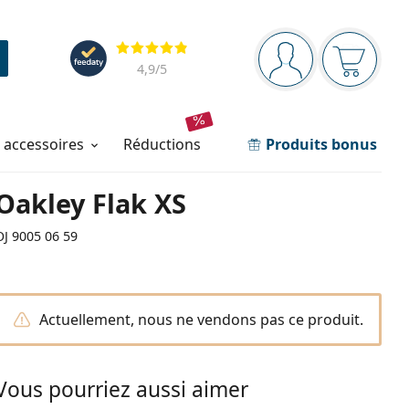
Barre de navigation
Évaluation
Vous êtes connec
Votre pa
4,9
/5
t accessoires
réductions
Produits bonus
Oakley Flak XS
OJ 9005 06 59
Actuellement, nous ne vendons pas ce produit.
Vous pourriez aussi aimer