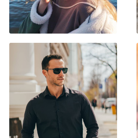
Largeur du pont:
16 mm
Poids:
60 g
Plaquettes de nez ajustables:
Non
Charnière à ressort:
Non
Accessoires
Étui:
Non
Tissu de nettoyage:
Oui
Autres
Sexe:
Pour enfants
Catégorie:
Lunettes de soleil
Marque:
Oakley
Utilisation:
Sport
Sport:
Cyclisme, Course à 
Voile, VTT