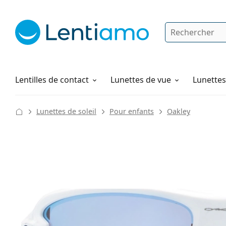
Rechercher
Je suis déjà client chez Lentiamo
Navigation sur le site
Produits d'entretien
Comment commander
Lentilles de contact
Lunettes de vue
Lunettes 
Lunettes de soleil
Pour enfants
Oakley