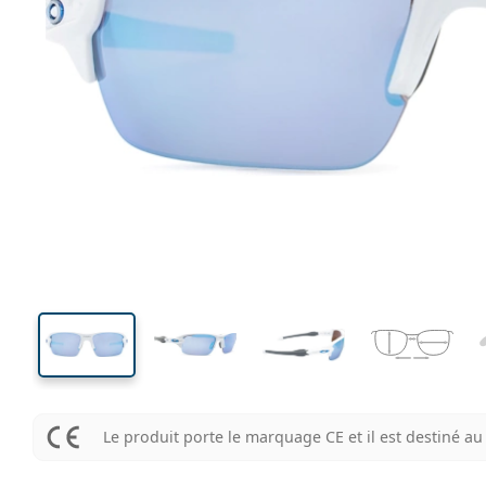
120 mm
Largeur
Largeu
des verr
34 mm
59 mm
Hauteur des verres
Largeur des verres
Le produit porte le marquage CE et il est destiné 