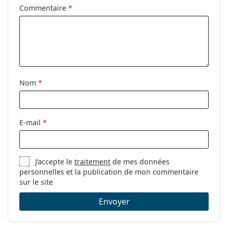
ressort:
Commentaire
*
Clip-on:
Non
Accessoires
Étui:
Oui
Tissu de
Oui
Nom
*
nettoyage:
Autres
Sexe:
Pour hommes
E-mail
*
Catégorie:
Lunettes de vue
Marque:
Oakley
J’accepte le
traitement
de mes données
Code:
0OX8050 805015 55
personnelles et la publication de mon commentaire
sur le site
Envoyer