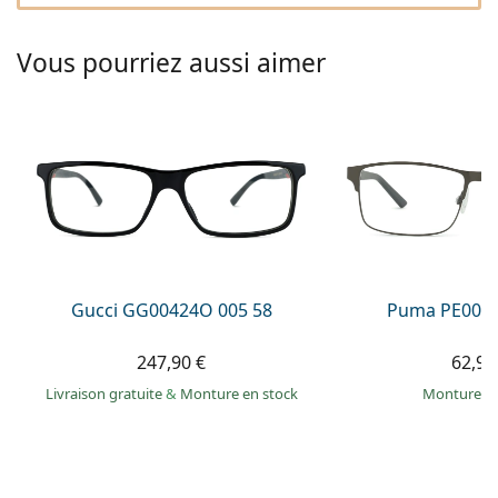
Persol
Vous pourriez aussi aimer
Prada
Toutes les marques
Gucci GG00424O 005 58
Puma PE0027
247,90 €
62,99
Livraison gratuite
&
Monture en stock
Monture e