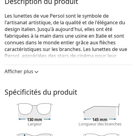
Description du produit
Les lunettes de vue Persol sont le symbole de
l'artisanat artistique, de la qualité et de l'élégance du
design italien. Jusqu'à aujourd'hui, elles ont été
fabriquées à la main dans une usine en Italie et sont
connues dans le monde entier grâce aux flèches
caractéristiques sur les branches. Les lunettes de vue
Persol, appréciées des stars de cinéma pour leur
charme unique, sont devenues un accessoire essentiel
grâce à leur grande qualité, leurs formes
Afficher plus
traditionnelles et leur marque culte.
Persol 0PO3143V 95 49
sont des lunettes pour
Spécificités du produit
hommes.
Voyez de quoi vous avez l'air avec ces lunettes grâce à
la fonction d'essai virtuel de Lentiamo.
Monture de lunettes de vue
130 mm
145 mm
Largeur
Longueur des branches
La couleur noire de la monture s'accorde