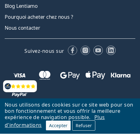
Blog Lentiamo
Pourquoi acheter chez nous ?
Nous contacter
Facebook
Instagram
YouTube
LinkedIn
Suivez-nous sur
Évaluation
Nous utilisons des cookies sur ce site web pour son
bon fonctionnement et vous offrir la meilleure
Retour à la page d'accueil
Haut
expérience de navigation possible.
Plus
d'informations
Accepter
Refuser
Lentiamo.fr est géré et exploité par Lentiamo s.r.o., République
tchèque
Un service en ligne pour vous depuis 18 ans.