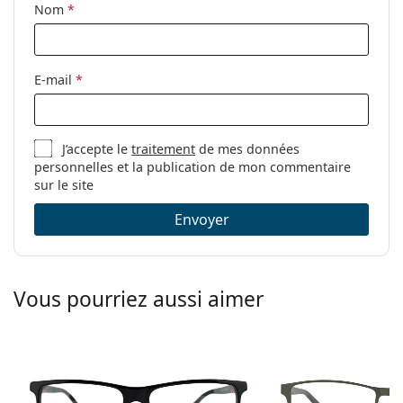
Nom
*
nettoyage:
Autres
Sexe:
Pour hommes
E-mail
*
Catégorie:
Lunettes de vue
Marque:
Persol
J’accepte le
traitement
de mes données
Code:
0PO3143V 95 49
personnelles et la publication de mon commentaire
sur le site
Envoyer
Vous pourriez aussi aimer