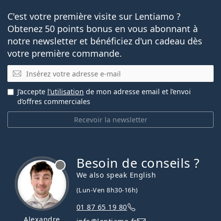
C'est votre première visite sur Lentiamo ?
Obtenez 50 points bonus en vous abonnant à
notre newsletter et bénéficiez d'un cadeau dès
votre première commande.
E-mail
J’accepte
l’utilisation
de mon adresse email et l’envoi
d’offres commerciales
Recevoir la newsletter
Besoin de conseils ?
hors ligne
We also speak English
(Lun-Ven 8h30-16h)
01 87 65 19 80
Alexandre