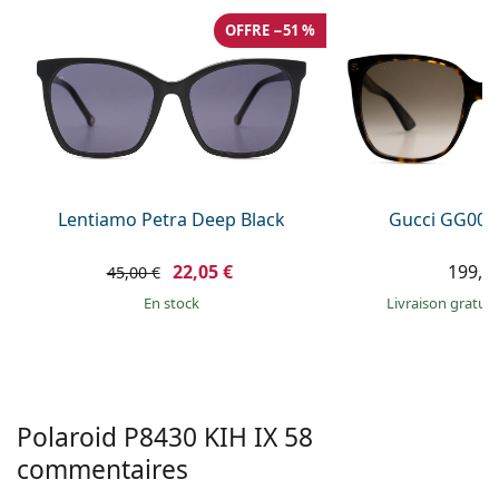
Persol
OFFRE −51 %
Prada
Toutes les marques
Lentiamo Petra Deep Black
Gucci GG002
22,05 €
199,9
45,00 €
en stock
Livraison gratui
Polaroid
P8430 KIH IX 58
commentaires