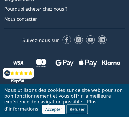
Pourquoi acheter chez nous ?
Nous contacter
Facebook
Instagram
YouTube
LinkedIn
Suivez-nous sur
Évaluation
Nous utilisons des cookies sur ce site web pour son
bon fonctionnement et vous offrir la meilleure
Retour à la page d'accueil
Haut
expérience de navigation possible.
Plus
d'informations
Lentiamo.fr est géré et exploité par Lentiamo s.r.o., République
Accepter
Refuser
tchèque
Un service en ligne pour vous depuis 18 ans.