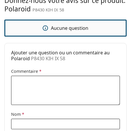
Donnez-nous votre avis sur ce produit:
Autres
Polaroid
P8430 KIH IX 58
Sexe:
Pour femmes
Catégorie:
Lunettes de soleil
Aucune question
Marque:
Polaroid
Utilisation:
Mode
Code:
P8430 KIH IX 58
Ajouter une question ou un commentaire au
Polaroid
P8430 KIH IX 58
Disponible avec
Non
correction:
Commentaire
*
Nom
*