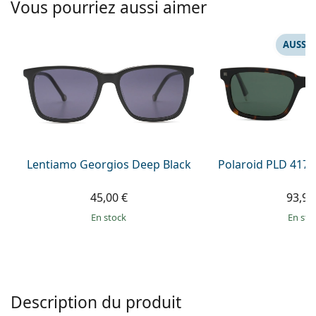
Gucci
Vous pourriez aussi aimer
Toutes les solutions
hors ligne
Toutes les marques
Persol
AUSSI 
Prada
Toutes les marques
Lentiamo Georgios Deep Black
Polaroid PLD 4174
45,00 €
93,99
en stock
en sto
Description du produit