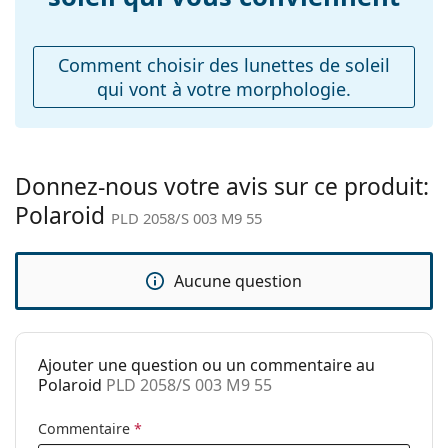
Plaquettes de nez
Non
ajustables:
Comment choisir des lunettes de soleil
Charnière à
Non
qui vont à votre morphologie.
ressort:
Accessoires
Étui:
Non
Donnez-nous votre avis sur ce produit:
Tissu de
Oui
Polaroid
nettoyage:
PLD 2058/S 003 M9 55
Autres
Sexe:
Unisex
Aucune question
Catégorie:
Lunettes de soleil
Marque:
Polaroid
Ajouter une question ou un commentaire au
Utilisation:
Mode
Polaroid
PLD 2058/S 003 M9 55
Code:
PLD 2058/S 003 M9 55
Commentaire
*
Disponible avec
Oui