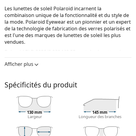
Les lunettes de soleil Polaroid incarnent la
combinaison unique de la fonctionnalité et du style de
la mode. Polaroid Eyewear est un pionnier et un expert
de la technologie de fabrication des verres polarisés et
est l'une des marques de lunettes de soleil les plus
vendues.
Polaroid PLD 2058/S 003 M9 55
sont des lunettes de
soleil unisexes.
Afficher plus
Voyez à quoi vous ressemblez avec ces lunettes de
soleil grâce à la fonction d'essayage virtuel de
Lentiamo.
Spécificités du produit
Monture de lunettes de soleil
La couleur noire de la monture s'accorde
parfaitement avec tous les types de teint et des
130 mm
145 mm
cheveux blonds clairs, châtains clairs ou noirs.
Largeur
Longueur des branches
Lunettes de soleil à montures rectangulaires
sont
un choix idéal pour les personnes ayant une forme
de visage ovale ou ronde.