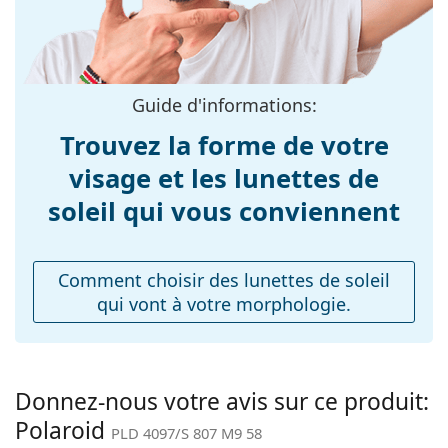
Matériau cadre:
Plastique
Le chiffon fourni est idéal pour le nettoyage et
Taille:
l'entretien des lunettes de soleil. Certains modèles
M
peuvent être livrés avec un sac en tissu au lieu d'un
Largeur:
134 mm
chiffon.
Guide d'informations:
Longueur des
140 mm
Explorez la gamme complète de
lunettes de soleil
pour
branches:
Trouvez la forme de votre
découvrir d'autres modèles de marques populaires.
Largeur du pont:
15 mm
visage et les lunettes de
Poids:
100 g
soleil qui vous conviennent
Plaquettes de nez
Non
ajustables:
Comment choisir des lunettes de soleil
Accessoires
qui vont à votre morphologie.
Étui:
Non
Tissu de
Oui
nettoyage:
Donnez-nous votre avis sur ce produit:
Autres
Polaroid
PLD 4097/S 807 M9 58
Sexe:
Pour femmes