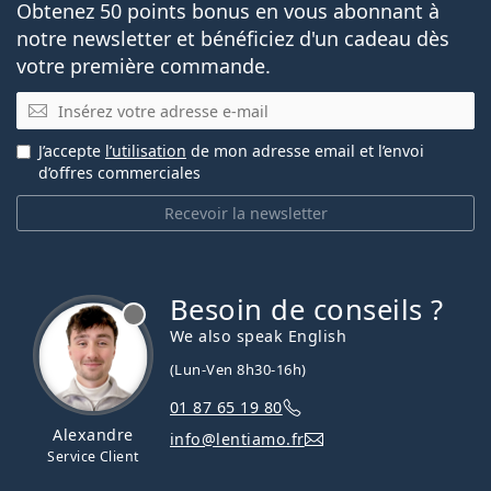
Obtenez 50 points bonus en vous abonnant à
notre newsletter et bénéficiez d'un cadeau dès
votre première commande.
E-mail
J’accepte
l’utilisation
de mon adresse email et l’envoi
d’offres commerciales
Recevoir la newsletter
Besoin de conseils ?
hors ligne
We also speak English
(Lun-Ven 8h30-16h)
01 87 65 19 80
Alexandre
info@lentiamo.fr
Service Client