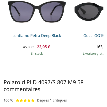
Persol
Prada
Toutes les marques
Lentiamo Petra Deep Black
Gucci GG157
22,05 €
163,9
45,00 €
en stock
Livraison gratui
Polaroid
PLD 4097/S 807 M9 58
commentaires
100 %
D'après 1 critiques