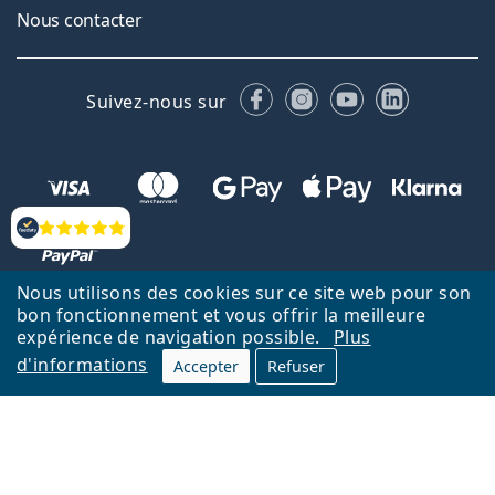
Nous contacter
Facebook
Instagram
YouTube
LinkedIn
Suivez-nous sur
Évaluation
Nous utilisons des cookies sur ce site web pour son
bon fonctionnement et vous offrir la meilleure
Retour à la page d'accueil
Haut
expérience de navigation possible.
Plus
d'informations
Lentiamo.fr est géré et exploité par Lentiamo s.r.o., République
Accepter
Refuser
tchèque
Un service en ligne pour vous depuis 18 ans.