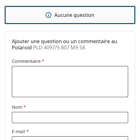
Catégorie:
Lunettes de soleil
Aucune question
Marque:
Polaroid
Utilisation:
Mode
Code:
PLD 4097/S 807 M9 58
Ajouter une question ou un commentaire au
Polaroid
PLD 4097/S 807 M9 58
Commentaire
*
Nom
*
E-mail
*