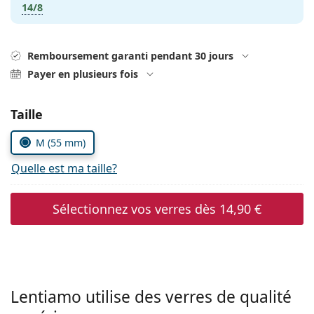
Gucci
14/8
Toutes les solutions
hors ligne
Toutes les marques
Persol
Remboursement garanti pendant 30 jours
Prada
Payer en plusieurs fois
Toutes les marques
Choisissez les paramètres
Taille
M (55 mm)
Quelle est ma taille?
Sélectionnez vos verres dès
14,90 €
Lentiamo utilise des verres de qualité