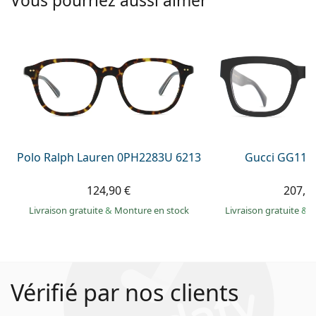
Vous pourriez aussi aimer
Polo Ralph Lauren 0PH2283U 6213
Gucci GG113
124,90 €
207,9
Livraison gratuite
&
Monture en stock
Livraison gratuite
&
M
Vérifié par nos clients