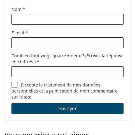
Tissu de
Oui
Nom
*
nettoyage:
Autres
Sexe:
Pour hommes
E-mail
*
Catégorie:
Lunettes de vue
Marque:
Polo Ralph Lauren
Combien font vingt-quatre + deux ? (Écrivez la réponse
Code:
0PH2271U 5974 55
en chiffres.)
*
J’accepte le
traitement
de mes données
personnelles et la publication de mon commentaire
sur le site
Envoyer