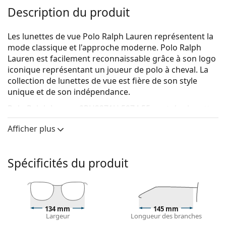
Description du produit
Les lunettes de vue Polo Ralph Lauren représentent la
mode classique et l'approche moderne. Polo Ralph
Lauren est facilement reconnaissable grâce à son logo
iconique représentant un joueur de polo à cheval. La
collection de lunettes de vue est fière de son style
unique et de son indépendance.
Polo Ralph Lauren 0PH2271U 5974 55
sont des lunettes
pour hommes.
Afficher plus
Voyez de quoi vous avez l'air avec ces lunettes grâce à
la fonction d'essai virtuel de Lentiamo.
Spécificités du produit
Monture de lunettes de vue
La couleur brune de la monture s'accorde
parfaitement avec un teint chaud et des cheveux
châtain clair, noirs ou blonds foncés.
134 mm
145 mm
Les montures carrées sont un choix idéal pour les
Largeur
Longueur des branches
personnes ayant une forme de visage ronde, ovale