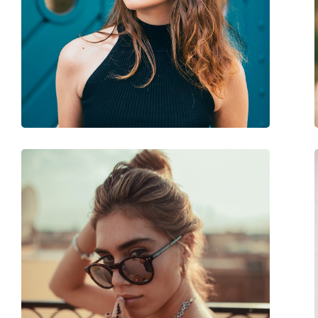
Longueur des branches:
140 mm
Largeur du pont:
24 mm
Poids:
40 g
Plaquettes de nez ajustables:
Oui
Accessoires
Étui:
Oui
Tissu de nettoyage:
Oui
Autres
Sexe:
Pour femmes
Catégorie:
Lunettes de soleil
Marque:
Prada
Utilisation:
Mode
Code:
0PR 18US 2AU4P0 5