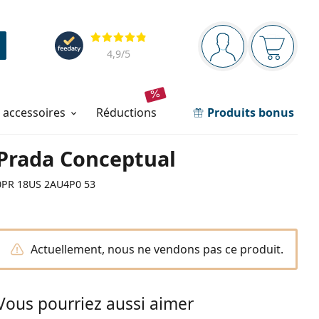
Barre de navigation
Évaluation
Vous êtes connec
Votre pa
4,9
/5
t accessoires
réductions
Produits bonus
Prada Conceptual
0PR 18US 2AU4P0 53
Actuellement, nous ne vendons pas ce produit.
Vous pourriez aussi aimer