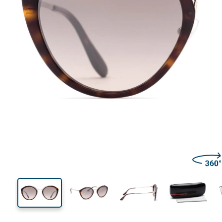
140 mm
Largeur
Largeu
des verr
53 mm
53 mm
Hauteur des verres
Largeur des verres