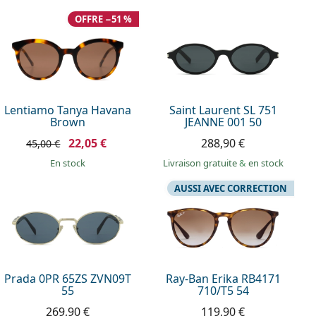
OFFRE −51 %
Lentiamo Tanya Havana
Saint Laurent SL 751
Brown
JEANNE 001 50
22,05 €
288,90 €
45,00 €
en stock
Livraison gratuite
&
en stock
AUSSI AVEC CORRECTION
Prada 0PR 65ZS ZVN09T
Ray-Ban Erika RB4171
55
710/T5 54
269,90 €
119,90 €