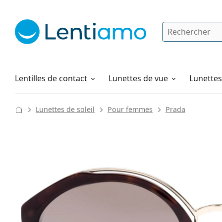
Rechercher
Je suis déjà client chez Lentiamo
Navigation sur le site
Produits d'entretien
Comment commander
Lentilles de contact
Lunettes de vue
Lunettes 
Lunettes de soleil
Pour femmes
Prada