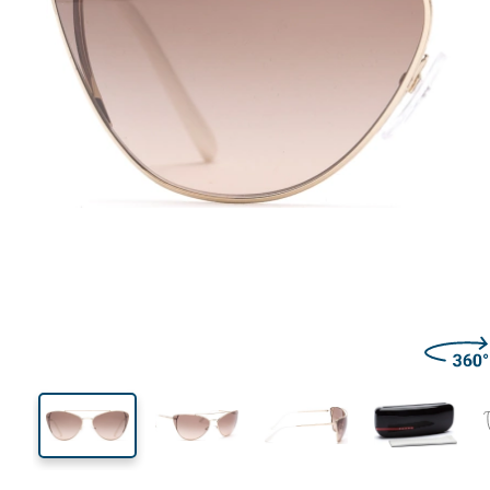
144 mm
Largeur
Largeu
des verr
49 mm
68 mm
Hauteur des verres
Largeur des verres