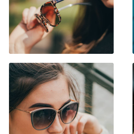
Longueur des branches:
130 mm
Largeur du pont:
16 mm
Poids:
45 g
Plaquettes de nez ajustables:
Oui
Accessoires
Étui:
Oui
Tissu de nettoyage:
Oui
Autres
Sexe:
Pour femmes
Catégorie:
Lunettes de soleil
Marque:
Prada
Utilisation:
Mode
Code:
0PR 65VS ZVN3D0 6