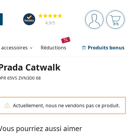
Barre de navigation
Évaluation
Vous êtes connec
Votre pa
4,9
/5
t accessoires
réductions
Produits bonus
Prada Catwalk
0PR 65VS ZVN3D0 68
Actuellement, nous ne vendons pas ce produit.
Vous pourriez aussi aimer