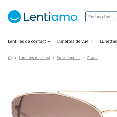
Rechercher
Je suis déjà client chez Lentiamo
Navigation sur le site
Produits d'entretien
Comment commander
Lentilles de contact
Lunettes de vue
Lunettes 
Lunettes de soleil
Pour femmes
Prada