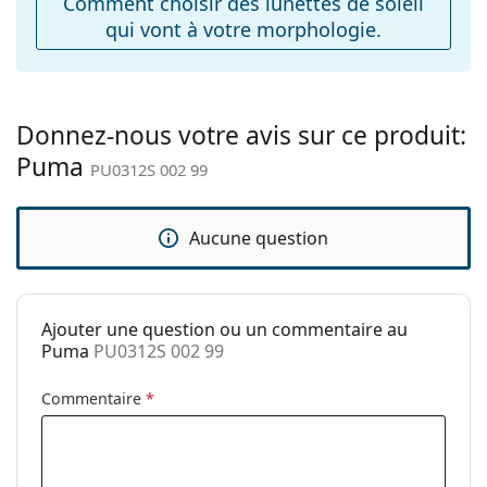
Comment choisir des lunettes de soleil
Charnière à
Non
qui vont à votre morphologie.
ressort:
Accessoires
Étui:
Oui
Donnez-nous votre avis sur ce produit:
Tissu de
Non
Puma
nettoyage:
PU0312S 002 99
Autres
Sexe:
Unisex
Aucune question
Catégorie:
Lunettes de soleil
Marque:
Puma
Ajouter une question ou un commentaire au
Utilisation:
Sport
Puma
PU0312S 002 99
Sport:
Cyclisme, Course à pied,
Commentaire
*
Randonnée, VTT
Code:
PU0312S 002 99