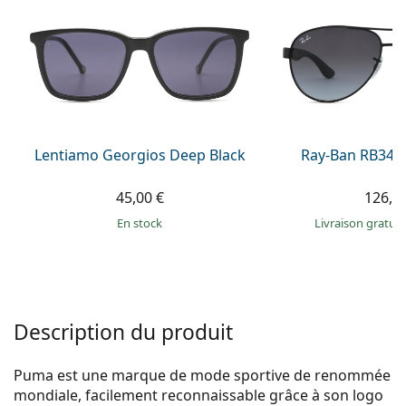
Persol
Prada
Toutes les marques
Lentiamo Georgios Deep Black
Ray-Ban RB345
45,00 €
126,9
en stock
Livraison gratui
Description du produit
Puma est une marque de mode sportive de renommée
mondiale, facilement reconnaissable grâce à son logo