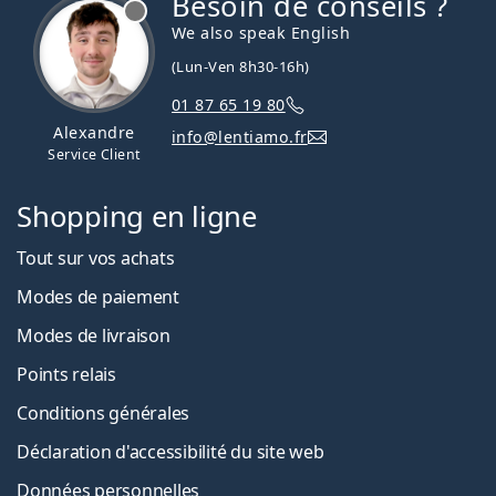
Besoin de conseils ?
hors ligne
We also speak English
(Lun-Ven 8h30-16h)
01 87 65 19 80
Alexandre
info@lentiamo.fr
Service Client
Shopping en ligne
Tout sur vos achats
Modes de paiement
Modes de livraison
Points relais
Conditions générales
Déclaration d'accessibilité du site web
Données personnelles