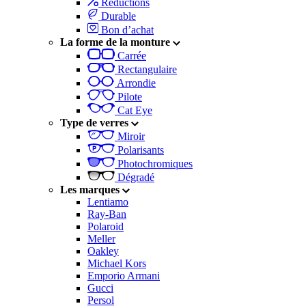
Réductions
Durable
Bon d’achat
La forme de la monture
Carrée
Rectangulaire
Arrondie
Pilote
Cat Eye
Type de verres
Miroir
Polarisants
Photochromiques
Dégradé
Les marques
Lentiamo
Ray-Ban
Polaroid
Meller
Oakley
Michael Kors
Emporio Armani
Gucci
Persol