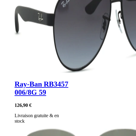
Ray-Ban RB3457
006/8G 59
126,90 €
Livraison gratuite
&
en
stock