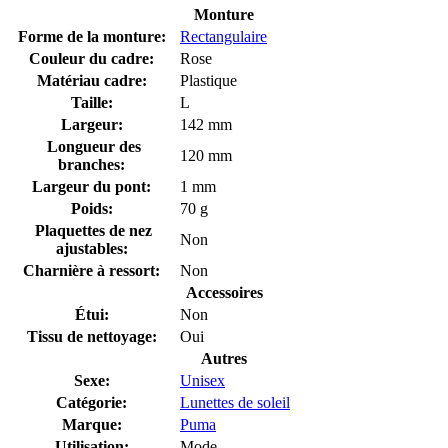
Monture
Forme de la monture:
Rectangulaire
Couleur du cadre:
Rose
Matériau cadre:
Plastique
Taille:
L
Largeur:
142 mm
Longueur des
120 mm
branches:
Largeur du pont:
1 mm
Poids:
70 g
Plaquettes de nez
Non
ajustables:
Charnière à ressort:
Non
Accessoires
Étui:
Non
Tissu de nettoyage:
Oui
Autres
Sexe:
Unisex
Catégorie:
Lunettes de soleil
Marque:
Puma
Utilisation:
Mode