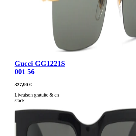
Gucci GG1221S
001 56
327,90 €
Livraison gratuite
&
en
stock