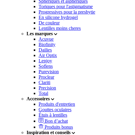
Sphériques et asphériques
Toriques pour l'astigmatisme
Progressives pour la presbytie
En silicone hydrogel
De couleur
Lentilles moins cheres
Les marques
Acuvue
Biofinity
Dailies
Air Optix
Lenjoy
Soflens
Purevision
Proclear
Clariti
Precision
Total
Accessoires
Produits d'entretien
Gouttes oculaires
Étuis à lentilles
Bon d’achat
Produits bonus
Inspiration et conseils