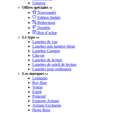
Unisexe
Offres spéciales
Nouveautés
Edition limitée
Réductions
Durable
Bon d’achat
Le type
Lunettes de vue
Lunettes anti lumière bleue
Lunettes Gaming
Clip-on
Lunettes de lecture
Lunettes de soleil de lecture
Lunettes pour ordinateur
Les marques
Lentiamo
Ray-Ban
Vogue
Esprit
Polaroid
Emporio Armani
Armani Exchange
Hugo Boss