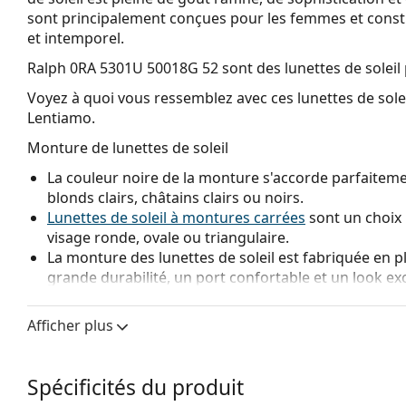
sont principalement conçues pour les femmes et constit
et intemporel.
Ralph 0RA 5301U 50018G 52
sont des lunettes de solei
Voyez à quoi vous ressemblez avec ces lunettes de solei
Lentiamo.
Monture de lunettes de soleil
La couleur noire de la monture s'accorde parfaitemen
blonds clairs, châtains clairs ou noirs.
Lunettes de soleil à montures carrées
sont un choix 
visage ronde, ovale ou triangulaire.
La monture des lunettes de soleil est fabriquée en p
grande durabilité, un port confortable et un look ex
Verre de lunettes de soleil
Afficher plus
Les verres gris réduisent l'intensité de la lumière sa
Les
lunettes de soleil ont des verres dégradés
qui so
plus clair. La teinte la plus foncée en haut permet de fi
Spécificités du produit
plus claire en bas assure une visibilité suffisante. C