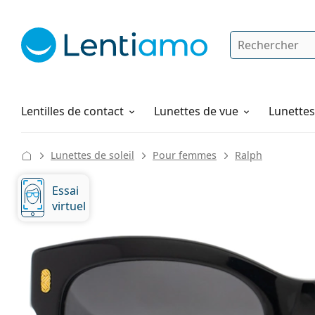
Rechercher
Je suis déjà client chez Lentiamo
Navigation sur le site
Produits d'entretien
Comment commander
Lentilles de contact
Lunettes de vue
Lunettes 
Lunettes de soleil
Pour femmes
Ralph
Essai
virtuel