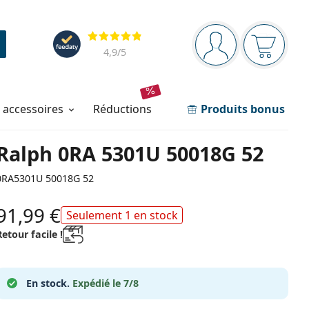
Barre de navigation
Évaluation
Vous êtes connec
Votre pa
4,9
/5
t accessoires
réductions
Produits bonus
Ralph 0RA 5301U 50018G 52
0RA5301U 50018G 52
91,99 €
Seulement 1 en stock
Retour facile !
En stock.
Expédié le 7/8