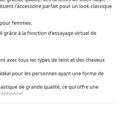
uent l'accessoire parfait pour un look classique
l pour femmes.
l grâce à la fonction d'essayage virtuel de
t avec tous les types de teint et des cheveux
idéal pour les personnes ayant une forme de
lastique de grande qualité, ce qui offre une
ceptionnel.
ns affecter le contraste ni déformer les couleurs.
nt teintés de haut en bas, le bas du verre étant le
ltrer la lumière directe du soleil et la teinte la
e traitement des lentilles permet une meilleure