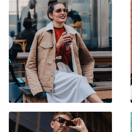
Étui:
Oui
Tissu de nettoyage:
Oui
Autres
Sexe:
Pour femmes
Catégorie:
Lunettes de soleil
Marque:
Ralph
Utilisation:
Mode
Code:
0RA5301U 50018G 