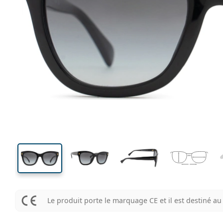
135 mm
Largeur
Largeu
des verr
43 mm
52 mm
Hauteur des verres
Largeur des verres
Le produit porte le marquage CE et il est destiné 