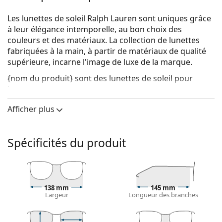
Les lunettes de soleil Ralph Lauren sont uniques grâce
à leur élégance intemporelle, au bon choix des
couleurs et des matériaux. La collection de lunettes
fabriquées à la main, à partir de matériaux de qualité
supérieure, incarne l'image de luxe de la marque.
{nom du produit}
sont des lunettes de soleil pour
hommes.
Voyez à quoi vous ressemblez avec ces lunettes de
Afficher plus
soleil grâce à la fonction d'essayage virtuel de
Lentiamo.
Spécificités du produit
Monture de lunettes de soleil
La couleur brune de la monture s'accorde
parfaitement avec tous les types de teint et des
cheveux châtain clair, noirs ou blond foncé.
138 mm
145 mm
Lunettes de soleil à montures rondes
sont un choix
Largeur
Longueur des branches
idéal pour les personnes ayant une forme de visage
carrée ou ovale.