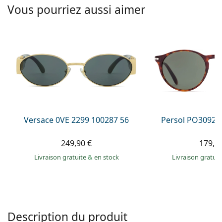
Persol
Vous pourriez aussi aimer
Prada
Toutes les marques
Versace 0VE 2299 100287 56
Persol PO3092S
249,90 €
179,9
Livraison gratuite
&
en stock
Livraison gratui
Description du produit