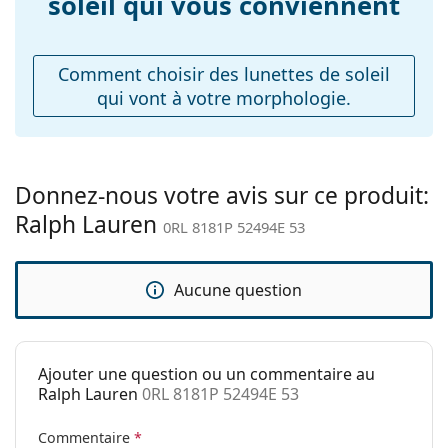
soleil qui vous conviennent
Plaquettes de nez
Non
ajustables:
Comment choisir des lunettes de soleil
Accessoires
qui vont à votre morphologie.
Étui:
Oui
Tissu de
Oui
nettoyage:
Donnez-nous votre avis sur ce produit:
Autres
Ralph Lauren
0RL 8181P 52494E 53
Sexe:
Pour hommes
Catégorie:
Lunettes de soleil
Aucune question
Marque:
Ralph Lauren
Utilisation:
Mode
Code:
0RL 8181P 52494E 53
Ajouter une question ou un commentaire au
Ralph Lauren
0RL 8181P 52494E 53
Disponible avec
Non
correction:
Commentaire
*