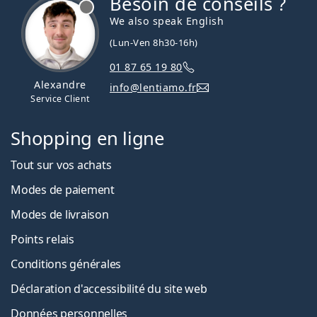
Besoin de conseils ?
hors ligne
We also speak English
(Lun-Ven 8h30-16h)
01 87 65 19 80
Alexandre
info@lentiamo.fr
Service Client
Shopping en ligne
Tout sur vos achats
Modes de paiement
Modes de livraison
Points relais
Conditions générales
Déclaration d'accessibilité du site web
Données personnelles