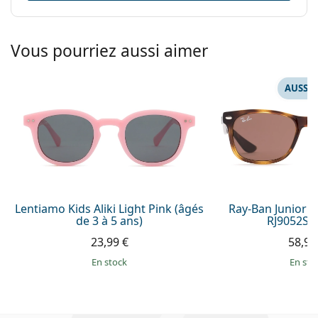
Vous pourriez aussi aimer
AUSSI 
Lentiamo Kids Aliki Light Pink (âgés
Ray-Ban Junior 
de 3 à 5 ans)
RJ9052S 
23,99 €
58,99
en stock
en sto