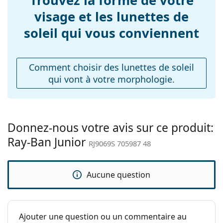
Trouvez la forme de votre
Largeur du pont:
16 mm
visage et les lunettes de
Poids:
45 g
soleil qui vous conviennent
Plaquettes de nez
Non
ajustables:
Comment choisir des lunettes de soleil
Accessoires
qui vont à votre morphologie.
Étui:
Non
Tissu de
Non
nettoyage:
Donnez-nous votre avis sur ce produit:
Autres
Ray-Ban Junior
RJ9069S 705987 48
Sexe:
Pour enfants
Catégorie:
Lunettes de soleil
Aucune question
Marque:
Ray-Ban
Utilisation:
Mode
Code:
RJ9069S 705987 48
Ajouter une question ou un commentaire au