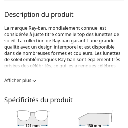
Description du produit
La marque Ray-ban, mondialement connue, est
considérée à juste titre comme le top des lunettes de
soleil. La collection de Ray-ban garantit une grande
qualité avec un design intemporel et est disponible
dans de nombreuses formes et couleurs. Les lunettes
de soleil emblématiques Ray-ban sont également très
prisées des célébrités, ce qui les a rendues célèbres
dans le monde entier.
Afficher plus
Ray-Ban Junior RJ9069S 705987 48
sont des lunettes de
soleil pour enfants.
Voyez à quoi vous ressemblez avec ces lunettes de
Spécificités du produit
soleil grâce à la fonction d'essayage virtuel de
Lentiamo.
Monture de lunettes de soleil
121 mm
130 mm