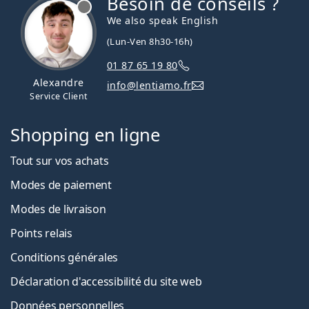
Besoin de conseils ?
hors ligne
We also speak English
(Lun-Ven 8h30-16h)
01 87 65 19 80
Alexandre
info@lentiamo.fr
Service Client
Shopping en ligne
Tout sur vos achats
Modes de paiement
Modes de livraison
Points relais
Conditions générales
Déclaration d'accessibilité du site web
Données personnelles