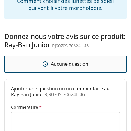
Comment choisir des lunettes de soleil
Charnière à
Non
qui vont à votre morphologie.
ressort:
Accessoires
Étui:
Oui
Donnez-nous votre avis sur ce produit:
Tissu de
Non
Ray-Ban Junior
nettoyage:
RJ9070S 70624L 46
Autres
Sexe:
Pour enfants
Aucune question
Catégorie:
Lunettes de soleil
Marque:
Ray-Ban
Ajouter une question ou un commentaire au
Utilisation:
Mode
Ray-Ban Junior
RJ9070S 70624L 46
Code:
RJ9070S 70624L 46
Commentaire
*