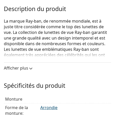
Description du produit
La marque Ray-ban, de renommée mondiale, est à
juste titre considérée comme le top des lunettes de
vue. La collection de lunettes de vue Ray-ban garantit
une grande qualité avec un design intemporel et est
disponible dans de nombreuses formes et couleurs.
Les lunettes de vue emblématiques Ray-ban sont
également très appréciées des célébrités qui les ont
rendues célèbres dans le monde entier.
Afficher plus
Ray-Ban Rob 0RX6472 2501
sont des lunettes unisexes.
Voyez de quoi vous avez l'air avec ces lunettes grâce à
la fonction d'essai virtuel de Lentiamo.
Spécificités du produit
Monture de lunettes de vue
Monture
La couleur argentée de la monture s'accorde
parfaitement avec tous les teints et des cheveux
Forme de la
Arrondie
roux, gris, blancs ou blond foncés.
monture: