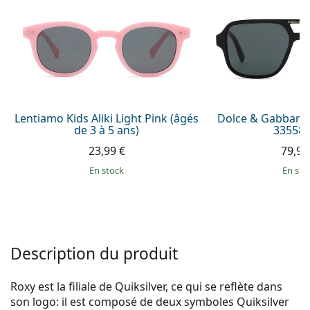
Persol
Prada
Toutes les marques
Lentiamo Kids Aliki Light Pink (âgés
Dolce & Gabbana
de 3 à 5 ans)
335587
23,99 €
79,99
en stock
en sto
Description du produit
Roxy est la filiale de Quiksilver, ce qui se reflète dans
son logo: il est composé de deux symboles Quiksilver