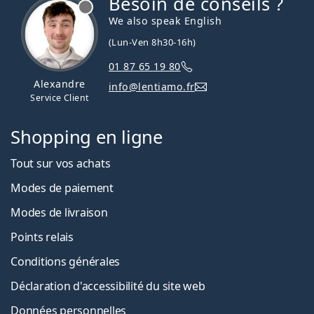
Besoin de conseils ?
hors ligne
We also speak English
(Lun-Ven 8h30-16h)
01 87 65 19 80
Alexandre
info@lentiamo.fr
Service Client
Shopping en ligne
Tout sur vos achats
Modes de paiement
Modes de livraison
Points relais
Conditions générales
Déclaration d'accessibilité du site web
Données personnelles