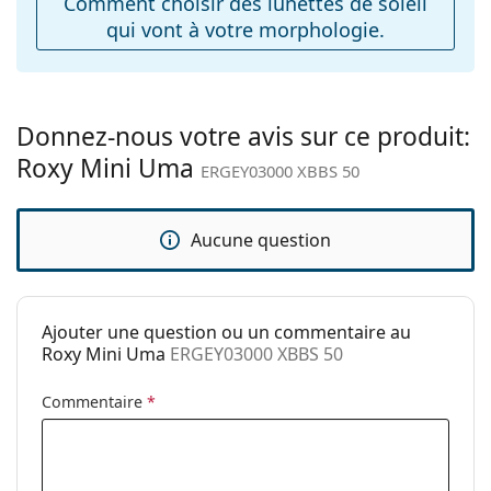
Comment choisir des lunettes de soleil
Charnière à
Non
qui vont à votre morphologie.
ressort:
Accessoires
Étui:
Non
Donnez-nous votre avis sur ce produit:
Tissu de
Non
Roxy Mini Uma
nettoyage:
ERGEY03000 XBBS 50
Autres
Sexe:
Pour enfants
Aucune question
Catégorie:
Lunettes de soleil
Marque:
Roxy
Ajouter une question ou un commentaire au
Utilisation:
Mode
Roxy Mini Uma
ERGEY03000 XBBS 50
Code:
ERGEY03000 XBBS 50
Commentaire
*