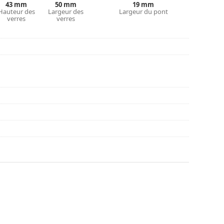
43 mm
50 mm
19 mm
Hauteur des
Largeur des
Largeur du pont
verres
verres
nt l'utilisation.