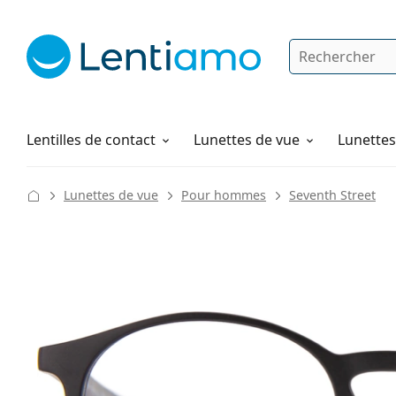
Rechercher
Je suis déjà client chez Lentiamo
Navigation sur le site
Produits d'entretien
Comment commander
Lentilles de contact
Lunettes de vue
Lunettes 
Lunettes de vue
Pour hommes
Seventh Street