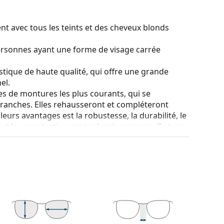
nt avec tous les teints et des cheveux blonds
ersonnes ayant une forme de visage carrée
stique de haute qualité, qui offre une grande
el.
es de montures les plus courants, qui se
ranches. Elles rehausseront et compléteront
eurs avantages est la robustesse, la durabilité, le
tout leur protection contre les dommages. Ce type
s verres de plus grande puissance optique.
e bouger à plus de 90°, ce qui augmente le
s aux dommages et conservent plus longtemps la
 couleur de l'étui et son design peuvent varier.
couvrir d'autres styles ou consultez notre
guide