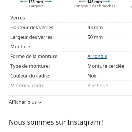
133 mm
145 mm
des lunettes
si vous avez besoin d'aide pour choisir.
Largeur
Longueur des branches
Ceci est un dispositif médical. Lisez le mode d'emploi ava
Verres
Hauteur des verres:
43 mm
Largeur des verres:
50 mm
Monture
Forme de la monture:
Arrondie
Type de monture:
Monture cerclée
Couleur du cadre:
Noir
Matériau cadre:
Plastique
Taille:
M
Afficher plus
Largeur:
133 mm
Longueur des branches:
145 mm
Nous sommes sur Instagram !
Largeur du pont:
19 mm