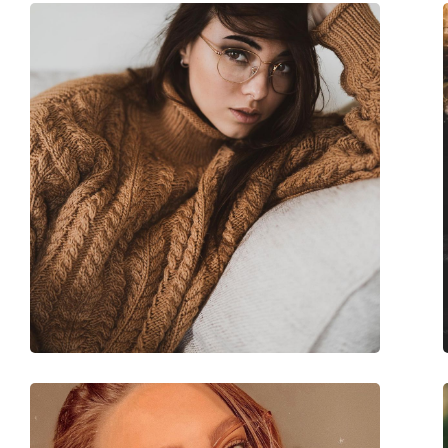
Poids:
85 g
Plaquettes de nez ajustables:
Non
Charnière à ressort:
Oui
Clip-on:
Non
Accessoires
Étui:
Oui
Tissu de nettoyage:
Non
Autres
Sexe:
Pour hommes
Catégorie:
Lunettes de vue
Marque:
Seventh Street
Code:
7A 093 003 19 50