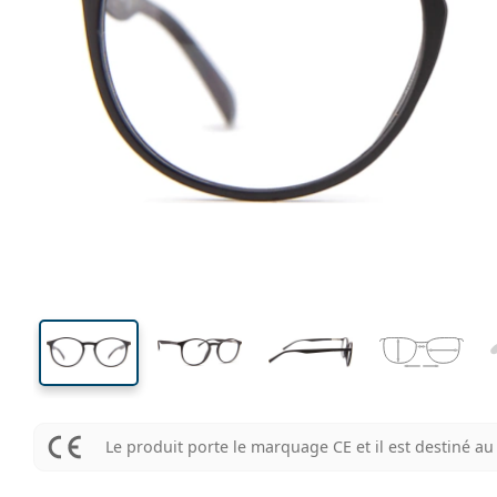
133 mm
Largeur
Largeu
des verr
43 mm
50 mm
Hauteur des verres
Largeur des verres
Le produit porte le marquage CE et il est destiné 