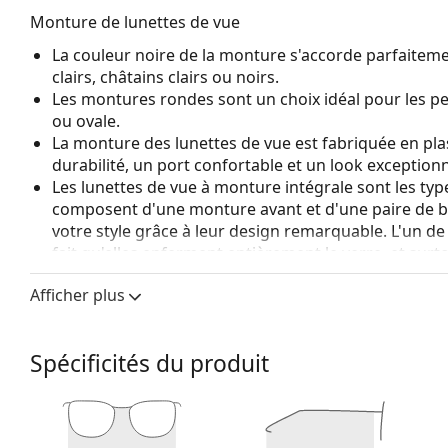
Monture de lunettes de vue
La couleur noire de la monture s'accorde parfaiteme
clairs, châtains clairs ou noirs.
Les montures rondes sont un choix idéal pour les p
ou ovale.
La monture des lunettes de vue est fabriquée en pla
durabilité, un port confortable et un look exceptionn
Les lunettes de vue à monture intégrale sont les typ
composent d'une monture avant et d'une paire de b
votre style grâce à leur design remarquable. L'un de l
fait qu'elles enferment entièrement le verre, et sur
de monture convient à tous les verres, y compris le
Afficher plus
Les charnières à ressort permettent aux branches d
confort de port. Les montures sont plus résistante
bonne forme.
Spécificités du produit
Accessoires
Nous livrons les lunettes dans leur étui d'origine. La
Explorez la gamme complète de
lunettes de vue
pour dé