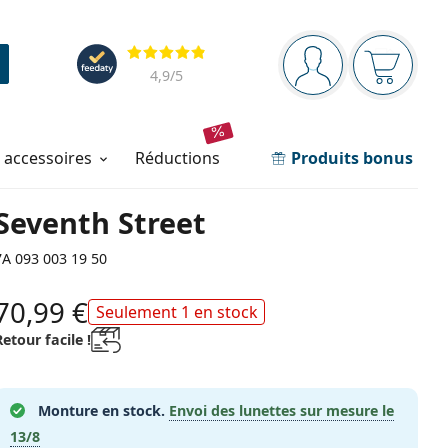
Barre de navigation
Évaluation
Vous êtes connec
Votre pa
4,9
/5
t accessoires
réductions
Produits bonus
Seventh Street
7A 093 003 19 50
70,99 €
Seulement 1 en stock
Retour facile !
Monture en stock.
Envoi des lunettes sur mesure le
13/8