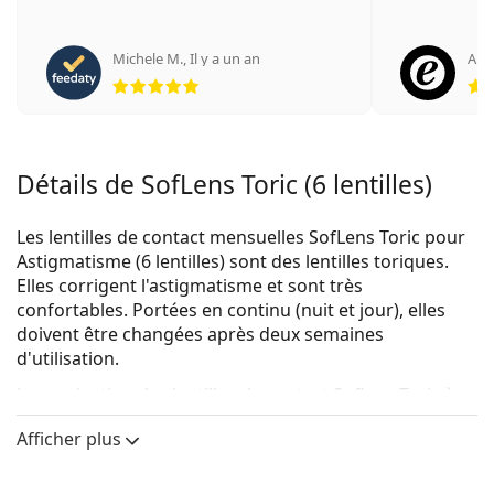
Michele M.
,
Il y a un an
An
évaluation 5 sur 5
Détails de SofLens Toric (6 lentilles)
Les lentilles de contact mensuelles SofLens Toric pour
Astigmatisme (6 lentilles) sont des lentilles toriques.
Elles corrigent l'astigmatisme et sont très
confortables. Portées en continu (nuit et jour), elles
doivent être changées après deux semaines
d'utilisation.
La production des lentilles de contact Soflens Toric à
dioptries positives (+) et à dioptries de 0,00 a été
Afficher plus
abandonnée.
Vendu le plus souvent avec la solution
Solunate Multi-