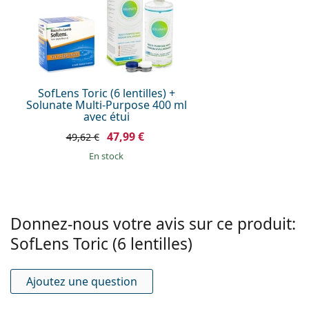
à l'oxygène:
Filtre UV:
Non
En silicone
Non
hydrogel:
SofLens Toric (6 lentilles) +
Utilisation
Solunate Multi-Purpose 400 ml
avec étui
Expiration:
Au moins 12 mois
47,99 €
49,62 €
Teinte de
Oui
manipulation:
en stock
Vous pouvez
Non
dormir avec ces
lentilles:
Donnez-nous votre avis sur ce produit:
Indicateur
Non
SofLens Toric (6 lentilles)
endroit/envers:
Paquet
Ajoutez une question
Fabriquant:
Bausch & Lomb