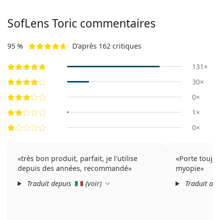
SofLens Toric commentaires
95 %
D'après 162 critiques
131×
30×
0×
1×
0×
très bon produit, parfait, je l'utilise
Porte toujour
depuis des années, recommandé
myopie
Traduit depuis
(
voir
)
Traduit de