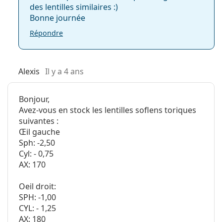
des lentilles similaires :)
Bonne journée
Répondre
Alexis
Il y a 4 ans
Bonjour,
Avez-vous en stock les lentilles soflens toriques
suivantes :
Œil gauche
Sph: -2,50
Cyl: - 0,75
AX: 170
Oeil droit:
SPH: -1,00
CYL: - 1,25
AX: 180