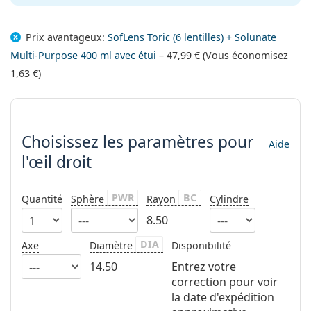
Persol
Prada
Prix avantageux:
SofLens Toric (6 lentilles) + Solunate
Multi-Purpose 400 ml avec étui
–
47,99 €
(Vous économisez
Toutes les marques
1,63 €
)
Choisissez les paramètres
Choisissez les paramètres
pour
Aide
l'œil droit
PWR
BC
Quantité
Sphère
Rayon
Cylindre
8.50
DIA
Axe
Diamètre
Disponibilité
14.50
Entrez votre
correction pour voir
la date d'expédition