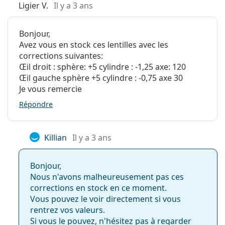
Nombre de
Ligier V.
Il y a 3 ans
6
lentilles:
Poids:
50 g
Bonjour,
Avez vous en stock ces lentilles avec les
Autres
corrections suivantes:
Catégorie:
Lentilles mensuelles
Œil droit : sphère: +5 cylindre : -1,25 axe: 120
Œil gauche sphère +5 cylindre : -0,75 axe 30
Lentilles toriques
Je vous remercie
Lentilles de contact
Répondre
Killian
Il y a 3 ans
Bonjour,
Nous n'avons malheureusement pas ces
corrections en stock en ce moment.
Vous pouvez le voir directement si vous
rentrez vos valeurs.
Si vous le pouvez, n'hésitez pas à regarder