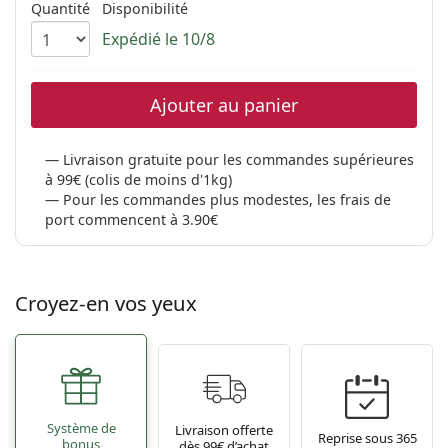
Persol
Quantité
Disponibilité
Expédié le 10/8
Prada
Toutes les marques
Ajouter au panier
Livraison gratuite pour les commandes supérieures
à 99€ (colis de moins d'1kg)
Pour les commandes plus modestes, les frais de
port commencent à 3.90€
Croyez-en vos yeux
Système de
Livraison offerte
Reprise sous 365
bonus
dès 99€ d’achat