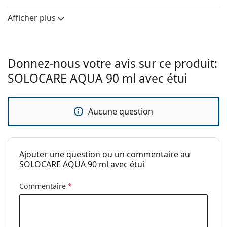
Fabriquant:
Menicon
Afficher plus
Utilisation
Type:
Polyvalent
Pour les lentilles
Non
Donnez-nous votre avis sur ce produit:
rigides:
SOLOCARE AQUA 90 ml avec étui
Pour les lentilles
Oui
souples:
Voyage:
Oui
Aucune question
Expiration:
Au moins 10 mois
Période après
3 mois
Ajouter une question ou un commentaire au
ouverture:
SOLOCARE AQUA 90 ml avec étui
Accessoires
Commentaire
*
Etuis en pack:
1
Autres
Catégorie:
Solutions