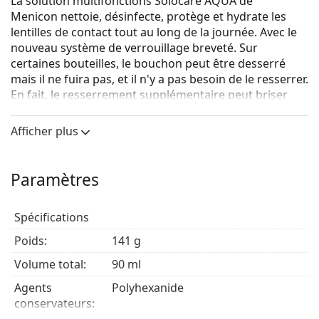
La solution multifonctions Solocare AQUA de
Menicon nettoie, désinfecte, protège et hydrate les
lentilles de contact tout au long de la journée.
Avec le
nouveau système de verrouillage breveté. Sur
certaines bouteilles, le bouchon peut être desserré
mais il ne fuira pas, et il n'y a pas besoin de le resserrer.
En fait, le resserrement supplémentaire peut briser
le sceau.
Afficher plus
Paramètres
Spécifications
Poids:
141 g
Volume total:
90 ml
Agents
Polyhexanide
conservateurs: