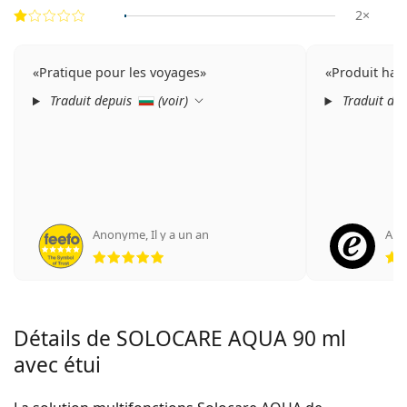
2×
Pratique pour les voyages
Produit ha
Traduit depuis
(
voir
)
Traduit de
Anonyme
,
Il y a un an
An
évaluation 5 sur 5
Détails de SOLOCARE AQUA 90 ml
avec étui