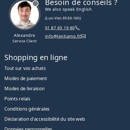
Besoin de conseils ?
hors ligne
We also speak English
(Lun-Ven 8h30-16h)
01 87 65 19 80
Alexandre
info@lentiamo.fr
Service Client
Shopping en ligne
Tout sur vos achats
Modes de paiement
Modes de livraison
Points relais
Conditions générales
Déclaration d'accessibilité du site web
Données personnelles