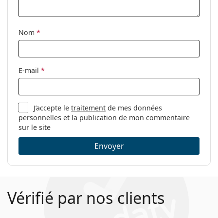
Accessoires
Solutions polyvalentes pour
lentilles de contact
Nom
*
Volume de
1 x 10 ml
l'étui:
E-mail
*
J’accepte le
traitement
de mes données
personnelles et la publication de mon commentaire
sur le site
Envoyer
Vérifié par nos clients